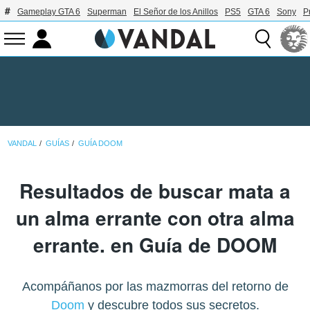
Gameplay GTA 6
Superman
El Señor de los Anillos
PS5
GTA 6
Sony
P
VANDAL
GUÍAS
GUÍA DOOM
Resultados de buscar mata a
un alma errante con otra alma
errante. en Guía de DOOM
Acompáñanos por las mazmorras del retorno de
Doom
y descubre todos sus secretos.