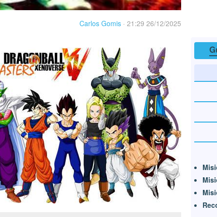
Carlos Gomis
·
21:29 26/12/2025
G
Misi
Misi
Misi
Rec