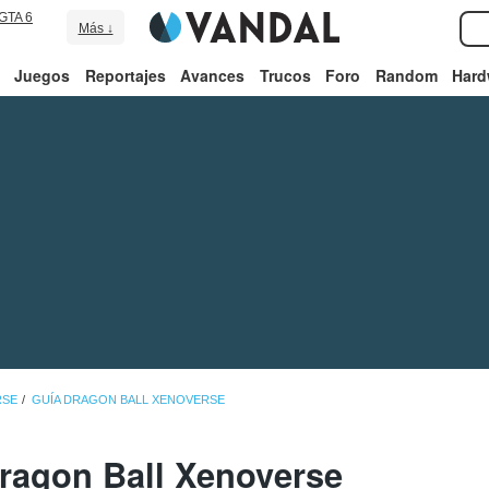
GTA 6
Más ↓
Juegos
Reportajes
Avances
Trucos
Foro
Random
Hard
RSE
GUÍA DRAGON BALL XENOVERSE
Dragon Ball Xenoverse