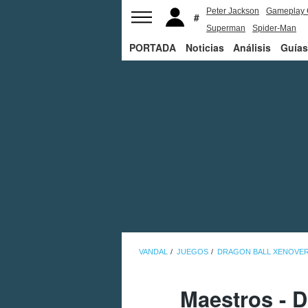
Peter Jackson
Gameplay 
Superman
Spider-Man
PORTADA
Noticias
Análisis
Guías
VANDAL
JUEGOS
DRAGON BALL XENOVE
Maestros - 