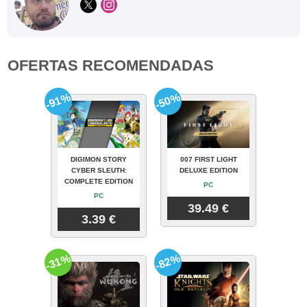
OFERTAS RECOMENDADAS
-91%
-50%
DIGIMON STORY
007 FIRST LIGHT
CYBER SLEUTH:
DELUXE EDITION
COMPLETE EDITION
PC
PC
39.49 €
3.39 €
-31%
-82%