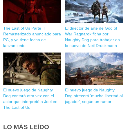
The Last of Us Parte II
El director de arte de God of
Remasterizado anunciado para
War Ragnarok ficha por
PC, y ya tiene fecha de
Naughty Dog para trabajar en
lanzamiento
lo nuevo de Neil Druckmann
El nuevo juego de Naughty
El nuevo juego de Naughty
Dog contará otra vez con el
Dog ofrecerá 'mucha libertad al
actor que interpretó a Joel en
jugador', según un rumor
The Last of Us
LO MÁS LEÍDO