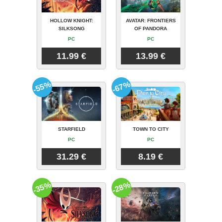
HOLLOW KNIGHT:
AVATAR: FRONTIERS
SILKSONG
OF PANDORA
PC
PC
11.99 €
13.99 €
-55%
-67%
STARFIELD
TOWN TO CITY
PC
PC
31.29 €
8.19 €
-35%
-28%