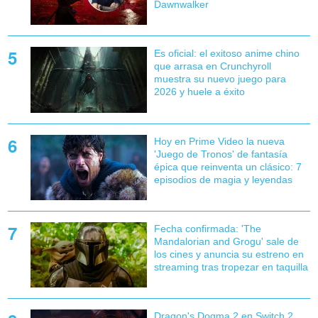
Dawnwalker
Es oficial: el exitoso anime chino
que arrasa en Crunchyroll
muestra su nuevo juego para
2026 y huele a éxito
Hoy en Prime Video la nueva
'Juego de Tronos' de fantasía
épica que reinventa un clásico: 7
episodios de magia y leyendas
Fecha confirmada: 'The
Mandalorian and Grogu' sale de
los cines y anuncia su estreno en
streaming tras tropezar en taquilla
Dragon's Dogma 2 en Switch 2