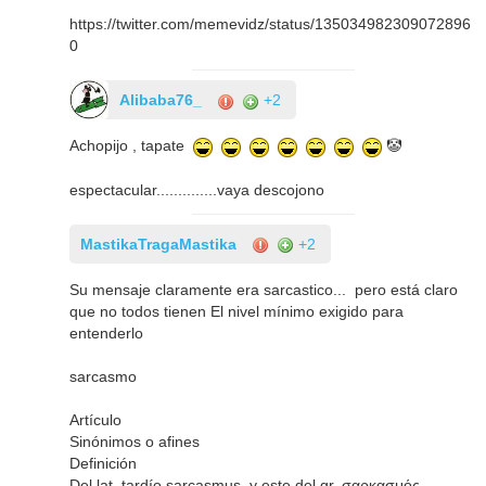
https://twitter.com/memevidz/status/135034982309072896
0
Alibaba76_
+2
Achopijo , tapate
🤡
espectacular..............vaya descojono
MastikaTragaMastika
+2
Su mensaje claramente era sarcastico... pero está claro
que no todos tienen El nivel mínimo exigido para
entenderlo
sarcasmo
Artículo
Sinónimos o afines
Definición
Del lat. tardío sarcasmus, y este del gr. σαρκασμός