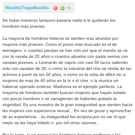
MastikaTragaMastika
+1
De todas maneras tampoco pasaría nada si le gustarán los
hombres más jóvenes.
La mayoría de hombres heteros se sienten mas atraídos por
mujeres más jóvenes. Como el porno más buscado es el de
teenagers, o cuantas parejas se han roto por que el marido se va
con la xavala de 20 años o cuantos abuelos con pasta vemos con
xavalas jóvenes, o Leonardo de caprio con casi 50 tacos saliendo
solo con xavalas de 20, o como la industria del cine se olvida de las
actrices a partir de los 50 años, o como es la ostia de dificil ver a
mujeres de mas de 40 años en la tv o el cine o la musica sin
haberse operado enteras. Madonna es el ejemplo perfecto. La
mayoría de hombres también buscan mujeres que hayan estado
con pocos hombres o se vanaglorian de haberles quitado la
virginidad. Es una muestra de la gran inseguridad que sienten hacia
las mujeres con experiencia sexual... En vez de gozar y aprovechar
de su experiencia... su inseguridad les acojona por no ser el que
mejor se las haya follado o por mil otras razones...
Por lo tanto, si en general los hombres heteros prefieren a las