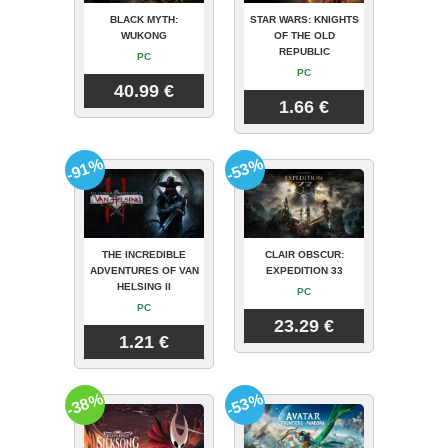
BLACK MYTH:
STAR WARS: KNIGHTS
WUKONG
OF THE OLD
REPUBLIC
PC
PC
40.99 €
1.66 €
-91%
-53%
THE INCREDIBLE
CLAIR OBSCUR:
ADVENTURES OF VAN
EXPEDITION 33
HELSING II
PC
PC
23.29 €
1.21 €
-38%
-53%