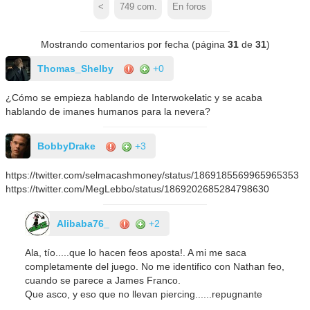
<
749
com.
En foros
Mostrando comentarios por fecha (página
31
de
31
)
Thomas_Shelby
+0
¿Cómo se empieza hablando de Interwokelatic y se acaba
hablando de imanes humanos para la nevera?
BobbyDrake
+3
https://twitter.com/selmacashmoney/status/1869185569965965353
https://twitter.com/MegLebbo/status/1869202685284798630
Alibaba76_
+2
Ala, tío.....que lo hacen feos aposta!. A mi me saca
completamente del juego. No me identifico con Nathan feo,
cuando se parece a James Franco.
Que asco, y eso que no llevan piercing......repugnante