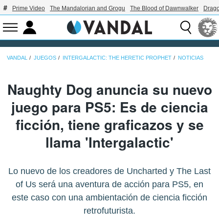
Prime Video
The Mandalorian and Grogu
The Blood of Dawnwalker
Drago
VANDAL
JUEGOS
INTERGALACTIC: THE HERETIC PROPHET
NOTICIAS
Naughty Dog anuncia su nuevo
juego para PS5: Es de ciencia
ficción, tiene graficazos y se
llama 'Intergalactic'
Lo nuevo de los creadores de Uncharted y The Last
of Us será una aventura de acción para PS5, en
este caso con una ambientación de ciencia ficción
retrofuturista.