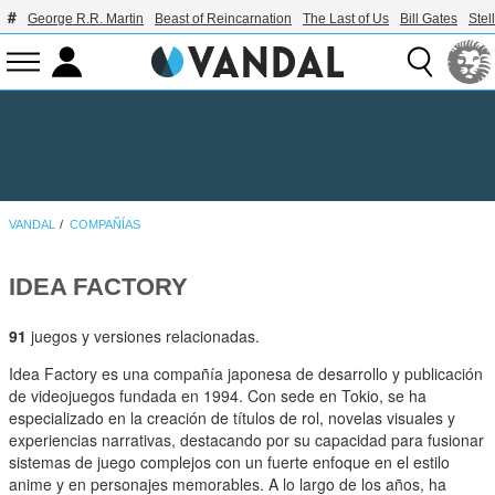
George R.R. Martin
Beast of Reincarnation
The Last of Us
Bill Gates
Stel
VANDAL
COMPAÑÍAS
IDEA FACTORY
91
juegos y versiones relacionadas.
Idea Factory es una compañía japonesa de desarrollo y publicación
de videojuegos fundada en 1994. Con sede en Tokio, se ha
especializado en la creación de títulos de rol, novelas visuales y
experiencias narrativas, destacando por su capacidad para fusionar
sistemas de juego complejos con un fuerte enfoque en el estilo
anime y en personajes memorables. A lo largo de los años, ha