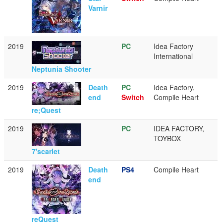
Varnir
2019
PC
Idea Factory
International
Neptunia Shooter
2019
Death
PC
Idea Factory,
end
Switch
Compile Heart
re;Quest
2019
PC
IDEA FACTORY,
TOYBOX
7'scarlet
2019
Death
PS4
Compile Heart
end
reQuest