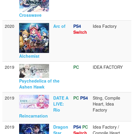
Crosswave
2020
Arc of
PS4
Idea Factory
Switch
Alchemist
2019
PC
IDEA FACTORY
Psychedelica of the
Ashen Hawk
2019
DATE A
PC
PS4
Sting, Compile
LIVE:
Heart, Idea
Rio
Factory
Reincarnation
2019
Dragon
PS4
PC
Idea Factory /
Star
Switch
Compile Heart