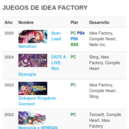
JUEGOS DE IDEA FACTORY
Año
Nombre
Plat
Desarrollo
2025
Scar-
PC
PS4
Idea Factory,
Lead
PS5
Compile Heart,
XSX
Neilo Inc.
Salvation
2024
DATE A
PC
Sting, Idea
LIVE:
Factory, Compile
Ren
Heart
Dystopia
2023
PC
Idea Factory,
Compile Heart,
Sting
Dokapon Kingdom:
Connect
2022
PC
Tamsoft, Compile
Heart, Idea
Factory
Neptunia x SENRAN