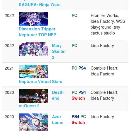
KAGURA: Ninja Wars
2022
PC
Frontier Works,
Idea Factory, WSS
playground, tiny
Dimension Tripper
cactus studio
Neptune: TOP NEP
2022
Mary
PC
Idea Factory
Skelter
2
2021
PC
PS4
Compile Heart,
Idea Factory
Neptunia Virtual Stars
2020
Death
PC
PS4
Compile Heart,
end
Switch
Idea Factory
re;Quest 2
2020
Azur
PS4
PC
Idea Factory
Lane:
Switch