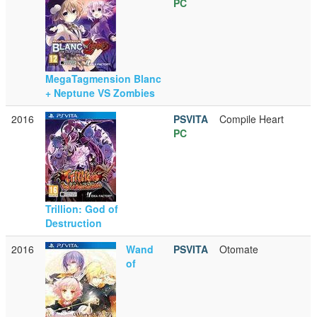
PC
MegaTagmension Blanc
+ Neptune VS Zombies
2016
PSVITA
Compile Heart
PC
Trillion: God of
Destruction
2016
Wand
PSVITA
Otomate
of