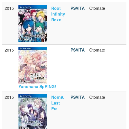
2015
Root
PSVITA
Otomate
Infinity
Rexx
2015
PSVITA
Otomate
Yunohana SpRING!
2015
Norn9:
PSVITA
Otomate
Last
Era