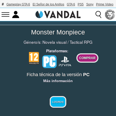
Gameplay GTA 6
El Señor de los Anillos
GTA 6
PS5
Sony
Prime Video
Monster Monpiece
Género/s:
Novela visual
/
Tactical RPG
Plataformas:
COMPRAR
Ficha técnica de la versión
PC
Más información
LOGROS