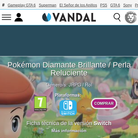
Gameplay GTA 6
Superman
El Señor de los Anillos
PS5
GTA 6
Sony
P
Pokémon Diamante Brillante / Perla
Reluciente
Género/s:
JRPG
/
Rol
Plataformas:
COMPRAR
Ficha técnica de la versión
Switch
Más información