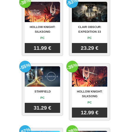
-38%
-53%
HOLLOW KNIGHT:
CLAIR OBSCUR:
SILKSONG
EXPEDITION 33
PC
PC
11.99 €
23.29 €
-55%
-35%
STARFIELD
HOLLOW KNIGHT:
SILKSONG
PC
PC
31.29 €
12.99 €
-67%
-28%