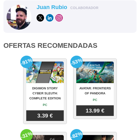
Juan Rubio
COLABORADOR
OFERTAS RECOMENDADAS
-91%
-53%
DIGIMON STORY
AVATAR: FRONTIERS
CYBER SLEUTH:
OF PANDORA
COMPLETE EDITION
PC
PC
13.99 €
3.39 €
-31%
-82%