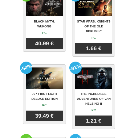
BLACK MYTH:
STAR WARS: KNIGHTS
WUKONG
OF THE OLD
REPUBLIC
PC
PC
40.99 €
1.66 €
-50%
-91%
007 FIRST LIGHT
THE INCREDIBLE
DELUXE EDITION
ADVENTURES OF VAN
HELSING II
PC
PC
39.49 €
1.21 €