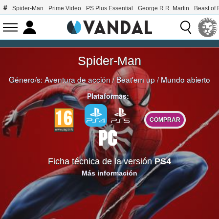
Spider-Man
Prime Video
PS Plus Essential
George R.R. Martin
Beast of 
Spider-Man
Género/s:
Aventura de acción
/
Beat'em up
/
Mundo abierto
Plataformas:
COMPRAR
Ficha técnica de la versión
PS4
Más información