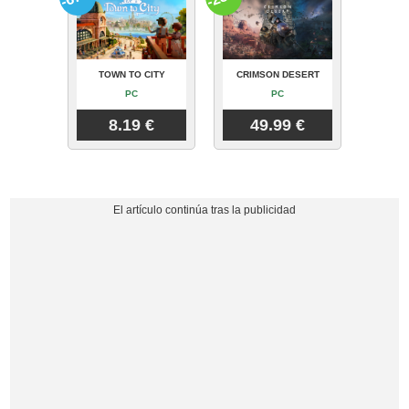
TOWN TO CITY
CRIMSON DESERT
PC
PC
8.19 €
49.99 €