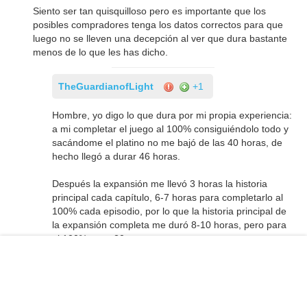
Siento ser tan quisquilloso pero es importante que los
posibles compradores tenga los datos correctos para que
luego no se lleven una decepción al ver que dura bastante
menos de lo que les has dicho.
TheGuardianofLight
+1
Hombre, yo digo lo que dura por mi propia experiencia:
a mi completar el juego al 100% consiguiéndolo todo y
sacándome el platino no me bajó de las 40 horas, de
hecho llegó a durar 46 horas.
Después la expansión me llevó 3 horas la historia
principal cada capítulo, 6-7 horas para completarlo al
100% cada episodio, por lo que la historia principal de
la expansión completa me duró 8-10 horas, pero para
el 100% unas 20.
Después yendo a saco en modo partida plus y
dificultad máxima y solo haciendo la historia principal,
si que es verdad que dura menos, la historia principal