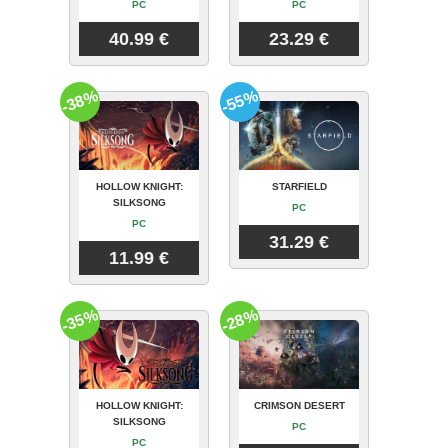
PC
PC
40.99 €
23.29 €
-38%
-55%
HOLLOW KNIGHT:
STARFIELD
SILKSONG
PC
PC
31.29 €
11.99 €
-35%
-28%
HOLLOW KNIGHT:
CRIMSON DESERT
SILKSONG
PC
PC