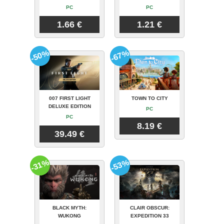
PC
PC
1.66 €
1.21 €
-50%
-67%
007 FIRST LIGHT
TOWN TO CITY
DELUXE EDITION
PC
PC
8.19 €
39.49 €
-31%
-53%
BLACK MYTH:
CLAIR OBSCUR:
WUKONG
EXPEDITION 33