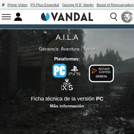
Prime Video
PS Plus Essential
George R.R. Martin
Beast of Reincarnation
A.I.L.A
Género/s:
Aventura
/
Terror
Plataformas:
OFERTA
Ficha técnica de la versión
PC
Más información