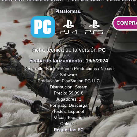
Plataformas:
COMPR
Ficha técnica de la versión
PC
Fecha de lanzamiento
: 16/5/2024
Desarrollo: Sucker Punch Productions / Nixxes
Software
Producción: PlayStation PC LLC
Distribución: Steam
Precio: 59.99 €
Jugadores: 1
Formato: Descarga
Textos: Español
Voces: Español
Online: -
Requisitos PC