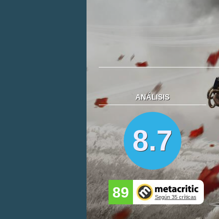
ANÁLISIS
8.7
89
Según 35 críticas