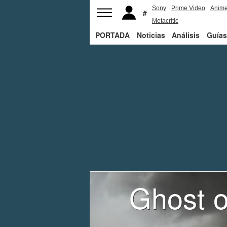
Sony
Prime Video
Anim
Metacritic
PORTADA
Noticias
Análisis
Guías
Ghost o