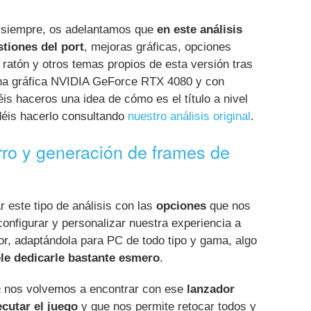
 siempre, os adelantamos que
en este análisis
tiones del port
, mejoras gráficas, opciones
 ratón y otros temas propios de esta versión tras
una gráfica NVIDIA GeForce RTX 4080 y con
s haceros una idea de cómo es el título a nivel
odéis hacerlo consultando
nuestro análisis original
.
ro y generación de frames de
 este tipo de análisis con las
opciones
que nos
configurar y personalizar nuestra experiencia a
or, adaptándola para PC de todo tipo y gama, algo
ele dedicarle bastante esmero
.
a
nos volvemos a encontrar con ese
lanzador
ecutar el juego
y que nos permite retocar todos y