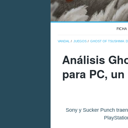
FICHA
VANDAL
JUEGOS
GHOST OF TSUSHIMA: D
Análisis Gho
para PC, un 
Sony y Sucker Punch traen
PlayStatio