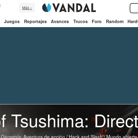
e
Más ↓
Juegos
Reportajes
Avances
Trucos
Foro
Random
Hard
f Tsushima: Direct
Género/s:
Aventura de acción
/
Hack and Slash
/
Mundo abierto