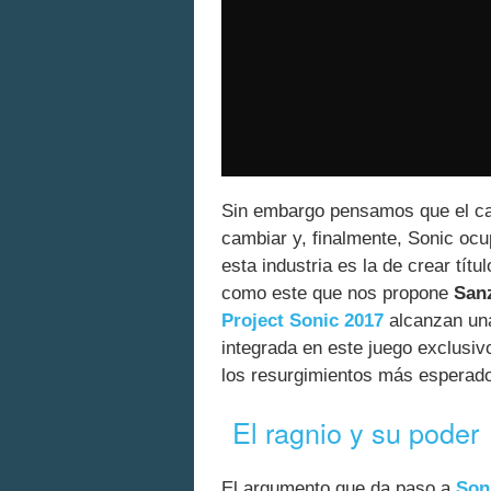
Sin embargo pensamos que el ca
cambiar y, finalmente, Sonic oc
esta industria es la de crear tít
como este que nos propone
San
Project Sonic 2017
alcanzan una 
integrada en este juego exclusi
los resurgimientos más esperado
El ragnio y su poder
El argumento que da paso a
Son