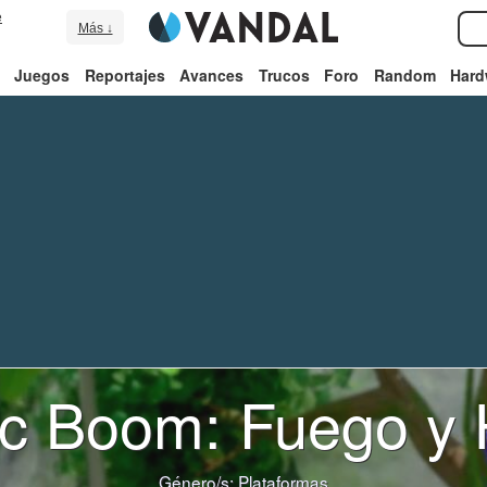
e
Más ↓
Juegos
Reportajes
Avances
Trucos
Foro
Random
Hard
c Boom: Fuego y 
Género/s:
Plataformas