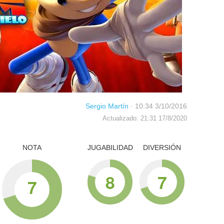
Sergio Martín
·
10:34 3/10/2016
Actualizado: 21:31 17/8/2020
NOTA
JUGABILIDAD
DIVERSIÓN
8
7
7