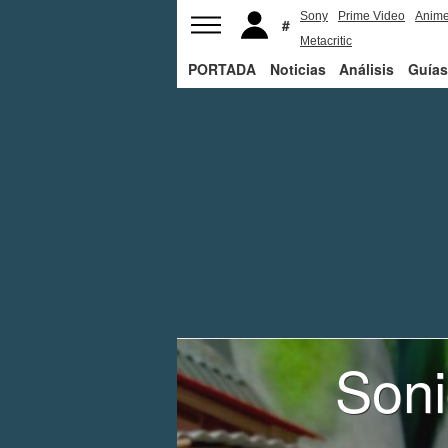
Sony
Prime Video
Anim
Metacritic
PORTADA
Noticias
Análisis
Guías
Soni