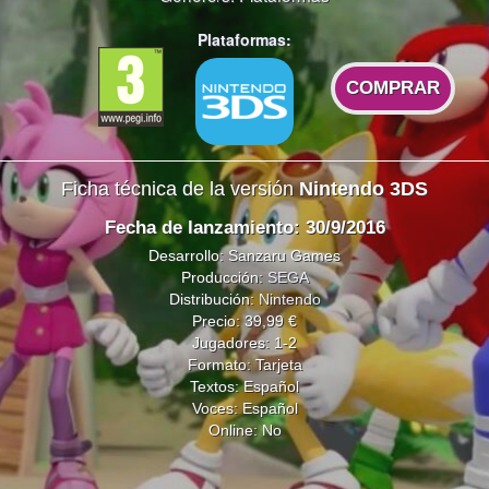
Plataformas:
COMPRAR
Ficha técnica de la versión
Nintendo 3DS
Fecha de lanzamiento: 30/9/2016
Desarrollo: Sanzaru Games
Producción:
SEGA
Distribución:
Nintendo
Precio: 39,99 €
Jugadores: 1-2
Formato: Tarjeta
Textos: Español
Voces: Español
Online: No