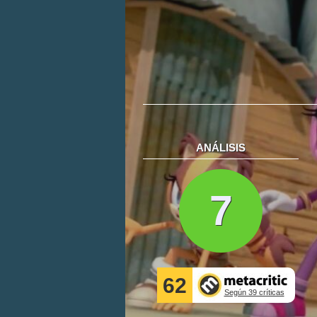
ANÁLISIS
7
62
Según 39 críticas