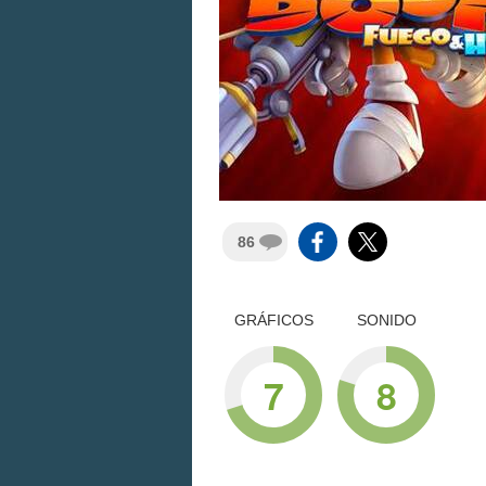
86
GRÁFICOS
SONIDO
7
8