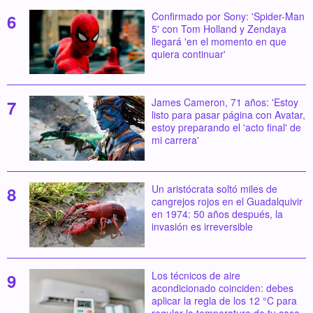
Confirmado por Sony: 'Spider-Man
5' con Tom Holland y Zendaya
llegará 'en el momento en que
quiera continuar'
James Cameron, 71 años: 'Estoy
listo para pasar página con Avatar,
estoy preparando el 'acto final' de
mi carrera'
Un aristócrata soltó miles de
cangrejos rojos en el Guadalquivir
en 1974: 50 años después, la
invasión es irreversible
Los técnicos de aire
acondicionado coinciden: debes
aplicar la regla de los 12 °C para
regular la temperatura de tu casa