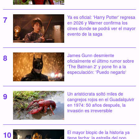
Ya es oficial: 'Harry Potter' regresa
en 2026 y Warner confirma los
cines donde se podrá ver el mayor
evento de la saga
James Gunn desmiente
oficialmente el último rumor sobre
'The Batman 2' y pone fin a la
especulación: 'Puedo negarlo'
Un aristócrata soltó miles de
cangrejos rojos en el Guadalquivir
en 1974: 50 años después, la
invasión es irreversible
El mayor biopic de la historia ya
tiene fecha: la estrella del pop