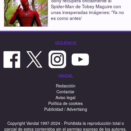
Sony recupera oficialmente al
Spider-Man de Tobey Maguire con
unas inesperadas imágenes: 'Ya no
es como antes'
SÍGUENOS
VANDAL
Redacción
Contactar
Aviso legal
Política de cookies
Publicidad / Advertising
Copyright Vandal 1997-2024 - Prohibida la reproducción total o
parcial de estos contenidos sin el permiso expreso de los autores.