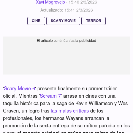
Xavi Mogrovejo
·
15:40 2/3/2026
Actualizado: 15:41 2/3/2026
CINE
SCARY MOVIE
TERROR
'
Scary Movie 6
' presenta finalmente su primer tráiler
oficial. Mientras '
Scream 7
' arrasa en cines con una
taquilla histórica para la saga de Kevin Williamson y Wes
Craven, un logro tras
las malas críticas
de los
profesionales, los hermanos Wayans arrancan la
promoción de la sexta entrega de su mítica parodia en los
cines:
el reparto original se reúne para reírse de los