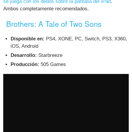
se juega con los dedos sobre la pantalla del iPad
.
Ambos completamente recomendados.
Brothers: A Tale of Two Sons
Disponible en:
PS4, XONE, PC, Switch, PS3, X360,
iOS, Android
Desarrollo:
Starbreeze
Producción:
505 Games