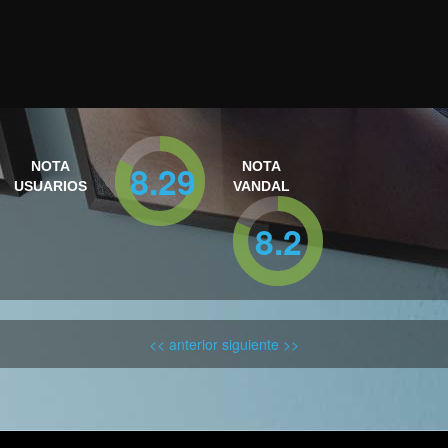
8.29
NOTA
NOTA
USUARIOS
VANDAL
8.2
<< anterior
siguiente >>