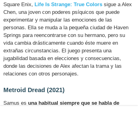
Square Enix,
Life Is Strange: True Colors
sigue a Alex
Chen, una joven con poderes psíquicos que puede
experimentar y manipular las emociones de las
personas. Ella se muda a la pequeña ciudad de Haven
Springs para reencontrarse con su hermano, pero su
vida cambia drásticamente cuando éste muere en
extrañas circunstancias. El juego presenta una
jugabilidad basada en elecciones y consecuencias,
donde las decisiones de Alex afectan la trama y las
relaciones con otros personajes.
Metroid Dread (2021)
Samus es
una habitual siempre que se habla de
mujeres protagonistas
y en 2021 tuvo lanzamiento
propio,
Metroid Dread
, desarrollado por MercurySteam
y publicado por Nintendo. Este es el quinto título de la
serie Metroid y sigue a Samus Aran, la