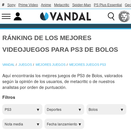
Sony
Prime Video
Anime
Metacritic
Spider-Man
PS Plus Essential
Geo
RÁNKING DE LOS MEJORES
VIDEOJUEGOS PARA PS3 DE BOLOS
VANDAL
JUEGOS
MEJORES JUEGOS
MEJORES JUEGOS PS3
Aquí encontrarás los mejores juegos de PS3 de Bolos, valorados
según la opinión de los usuarios, de metacritic o de nuestros
analistas por orden de puntuación.
Filtros
PS3
Deportes
Bolos
Nota media
Fecha lanzamiento