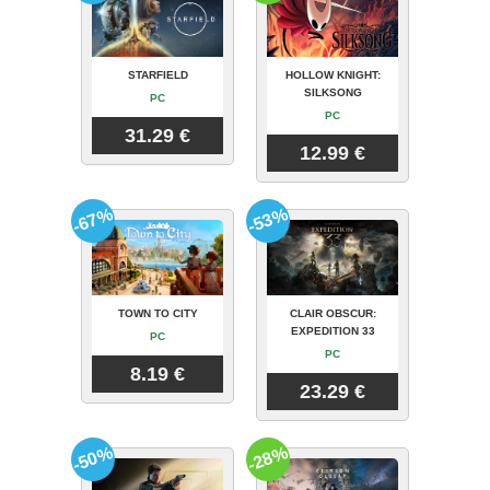
STARFIELD
HOLLOW KNIGHT:
SILKSONG
PC
PC
31.29 €
12.99 €
-67%
-53%
TOWN TO CITY
CLAIR OBSCUR:
EXPEDITION 33
PC
PC
8.19 €
23.29 €
-50%
-28%