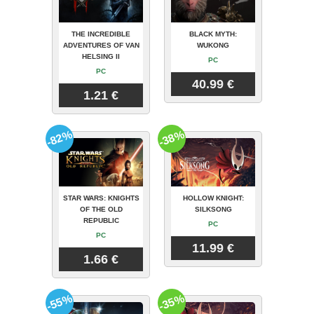
THE INCREDIBLE
BLACK MYTH:
ADVENTURES OF VAN
WUKONG
HELSING II
PC
PC
40.99 €
1.21 €
-82%
-38%
STAR WARS: KNIGHTS
HOLLOW KNIGHT:
OF THE OLD
SILKSONG
REPUBLIC
PC
PC
11.99 €
1.66 €
-55%
-35%