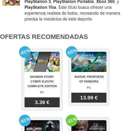
PlayStation 3
,
PlayStation Portable
,
Xbox 360
, y
PlayStation Vita
. Este título busca ofrecer una
experiencia realista de bolos, recreando de manera
precisa la mecánica de este deporte.
OFERTAS RECOMENDADAS
-91%
-53%
DIGIMON STORY
AVATAR: FRONTIERS
CYBER SLEUTH:
OF PANDORA
COMPLETE EDITION
PC
PC
13.99 €
3.39 €
-91%
-31%