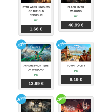
STAR WARS: KNIGHTS
BLACK MYTH:
OF THE OLD
WUKONG
REPUBLIC
PC
PC
40.99 €
1.66 €
-53%
-67%
AVATAR: FRONTIERS
TOWN TO CITY
OF PANDORA
PC
PC
8.19 €
13.99 €
-53%
-38%