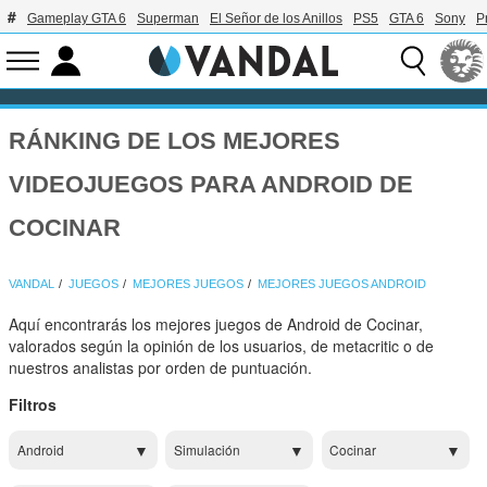
Gameplay GTA 6
Superman
El Señor de los Anillos
PS5
GTA 6
Sony
P
RÁNKING DE LOS MEJORES
VIDEOJUEGOS PARA ANDROID DE
COCINAR
VANDAL
JUEGOS
MEJORES JUEGOS
MEJORES JUEGOS ANDROID
Aquí encontrarás los mejores juegos de Android de Cocinar,
valorados según la opinión de los usuarios, de metacritic o de
nuestros analistas por orden de puntuación.
Filtros
Android
Simulación
Cocinar