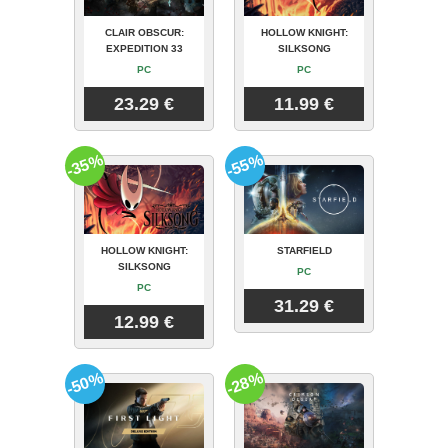
CLAIR OBSCUR:
HOLLOW KNIGHT:
EXPEDITION 33
SILKSONG
PC
PC
23.29 €
11.99 €
-35%
-55%
HOLLOW KNIGHT:
STARFIELD
SILKSONG
PC
PC
31.29 €
12.99 €
-50%
-28%