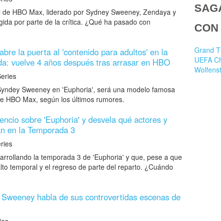
SAG
il de HBO Max, liderado por Sydney Sweeney, Zendaya y
ogida por parte de la crítica. ¿Qué ha pasado con
CON
Grand T
re la puerta al 'contenido para adultos' en la
UEFA C
da: vuelve 4 años después tras arrasar en HBO
Wolfenst
ries
r Syndey Sweeney en 'Euphoria', será una modelo famosa
e HBO Max, según los últimos rumores.
ncio sobre 'Euphoria' y desvela qué actores y
án en la Temporada 3
ies
rrollando la temporada 3 de 'Euphoria' y que, pese a que
lto temporal y el regreso de parte del reparto. ¿Cuándo
 Sweeney habla de sus controvertidas escenas de
es