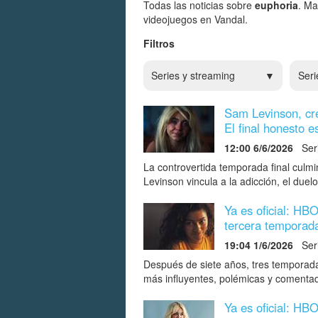
Todas las noticias sobre
euphoria
. Ma
videojuegos en Vandal.
Filtros
Series y streaming
Seri
Sam Levinson, cre
El final honesto 
12:00 6/6/2026
Seri
La controvertida temporada final culm
Levinson vincula a la adicción, el duel
Ya es oficial: HB
tercera temporada
19:04 1/6/2026
Seri
Después de siete años, tres temporada
más influyentes, polémicas y comentada
Ya es oficial: HB