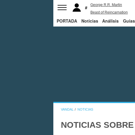
George R.R. Martin
Beast of Reincarnation
PORTADA
Noticias
The Last of Us
Análisis
Bill Gates
Guías
VANDAL
NOTICIAS
NOTICIAS SOBRE