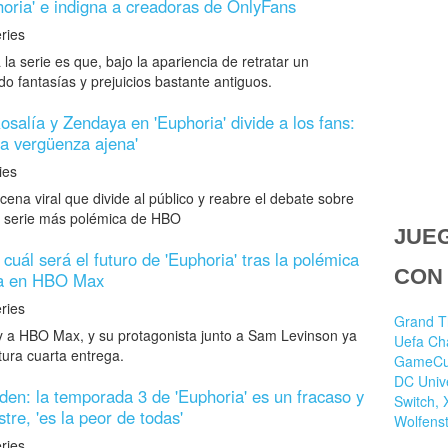
oria' e indigna a creadoras de OnlyFans
ies
 serie es que, bajo la apariencia de retratar un
o fantasías y prejuicios bastante antiguos.
osalía y Zendaya en 'Euphoria' divide a los fans:
da vergüenza ajena'
es
cena viral que divide al público y reabre el debate sobre
la serie más polémica de HBO
JUE
uál será el futuro de 'Euphoria' tras la polémica
CON
da en HBO Max
ies
Grand T
y a HBO Max, y su protagonista junto a Sam Levinson ya
Uefa Ch
ura cuarta entrega.
GameCub
DC Univ
iden: la temporada 3 de 'Euphoria' es un fracaso y
Switch, 
tre, 'es la peor de todas'
Wolfenst
ies