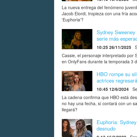
La nueva entrega del fenómeno juven
Jacob Elordi, tropieza con una fría ac
'Euphoria'?
Sydney Sweeney ab
serie más espera
10:25 26/11/2025
Se
Cassie, el personaje interpretado po
en OnlyFans durante la temporada 3 d
HBO rompe su sile
actrices regresar
10:45 12/6/2024
Ser
La cadena confirma que HBO está desa
no hay una fecha, sí contará con un sa
llegará?
Euphoria: Sydney
desnudo
9:13 16/3/2022
Seri