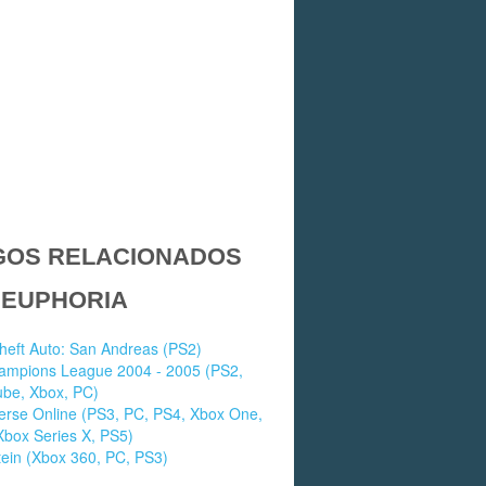
GOS RELACIONADOS
 EUPHORIA
heft Auto: San Andreas (PS2)
ampions League 2004 - 2005 (PS2,
e, Xbox, PC)
erse Online (PS3, PC, PS4, Xbox One,
Xbox Series X, PS5)
ein (Xbox 360, PC, PS3)