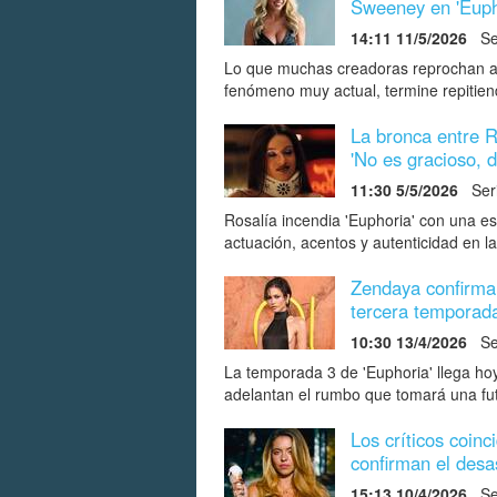
Sweeney en 'Euph
14:11 11/5/2026
Ser
Lo que muchas creadoras reprochan a la
fenómeno muy actual, termine repitiend
La bronca entre R
'No es gracioso, 
11:30 5/5/2026
Seri
Rosalía incendia 'Euphoria' con una es
actuación, acentos y autenticidad en 
Zendaya confirma c
tercera tempora
10:30 13/4/2026
Ser
La temporada 3 de 'Euphoria' llega ho
adelantan el rumbo que tomará una fut
Los críticos coinc
confirman el desas
15:13 10/4/2026
Ser