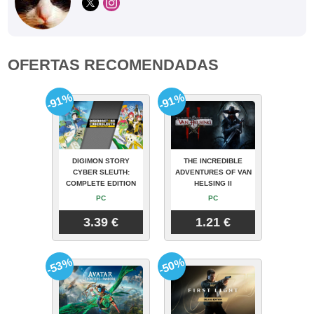
OFERTAS RECOMENDADAS
-91%
-91%
DIGIMON STORY
THE INCREDIBLE
CYBER SLEUTH:
ADVENTURES OF VAN
COMPLETE EDITION
HELSING II
PC
PC
3.39 €
1.21 €
-53%
-50%