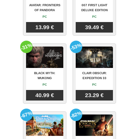
AVATAR: FRONTIERS
007 FIRST LIGHT
OF PANDORA
DELUXE EDITION
PC
PC
13.99 €
39.49 €
-31%
-53%
BLACK MYTH:
CLAIR OBSCUR:
WUKONG
EXPEDITION 33
PC
PC
40.99 €
23.29 €
-67%
-82%