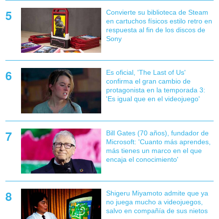
Convierte su biblioteca de Steam
en cartuchos físicos estilo retro en
respuesta al fin de los discos de
Sony
Es oficial, 'The Last of Us'
confirma el gran cambio de
protagonista en la temporada 3:
'Es igual que en el videojuego'
Bill Gates (70 años), fundador de
Microsoft: 'Cuanto más aprendes,
más tienes un marco en el que
encaja el conocimiento'
Shigeru Miyamoto admite que ya
no juega mucho a videojuegos,
salvo en compañía de sus nietos