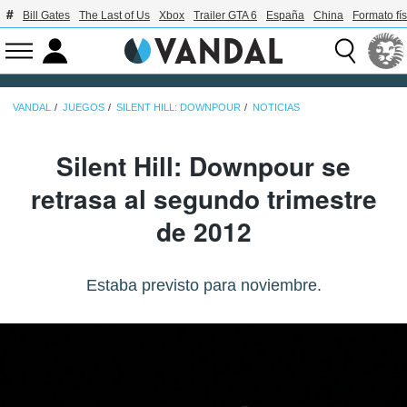
Bill Gates
The Last of Us
Xbox
Trailer GTA 6
España
China
Formato fís
VANDAL
JUEGOS
SILENT HILL: DOWNPOUR
NOTICIAS
Silent Hill: Downpour se
retrasa al segundo trimestre
de 2012
Estaba previsto para noviembre.