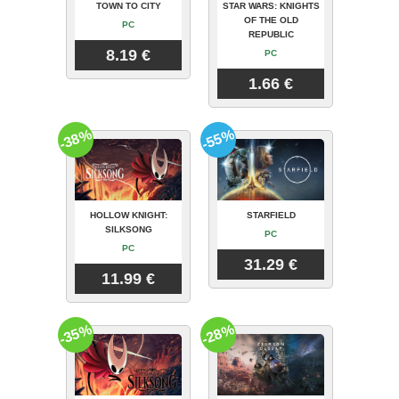
TOWN TO CITY
STAR WARS: KNIGHTS
OF THE OLD
PC
REPUBLIC
8.19 €
PC
1.66 €
-38%
-55%
HOLLOW KNIGHT:
STARFIELD
SILKSONG
PC
PC
31.29 €
11.99 €
-35%
-28%