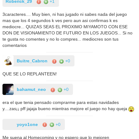
Roberick_29
+1
3caracteres.... Muy bien, ni has jugado ni sabes nada del juego
mas que los 4 segundos k ves pero aun asi confirmas k es
mediocre... QUIZAS SEAS EL PROXIMO MIYAMOTO CON ESE
DON DE VISIONAMIENTO DE FUTURO EN LOS JUEGOS... Si no
te gusta no comentes y no lo compres... mediocres son tus
comentarios
Buitre_Cabron
+0
QUE SE LO REPLANTEEN!
bahamut_neo
+0
era el que tenia pensado comprarme para estas navidades
y....zas¡¡ pff jajaja bueno mientras mejore el juego no hay queja
yoyo1one
+0
Me suena al Homecoming y no espero que lo mejoren