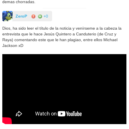
demas chorradas.
ZeroP
+0
Dios, ha sido leer el título de la noticia y venírseme a la cabeza la
entrevista que le hace Jesús Quintero a Canduterio (de Cruz y
Raya) comentando este que le han plagiao, entre ellos Michael
Jackson xD