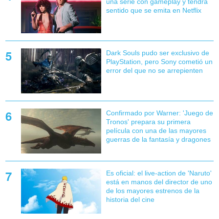
una serie con gameplay y tendrá
sentido que se emita en Netflix
Dark Souls pudo ser exclusivo de
PlayStation, pero Sony cometió un
error del que no se arrepienten
Confirmado por Warner: 'Juego de
Tronos' prepara su primera
película con una de las mayores
guerras de la fantasía y dragones
Es oficial: el live-action de 'Naruto'
está en manos del director de uno
de los mayores estrenos de la
historia del cine