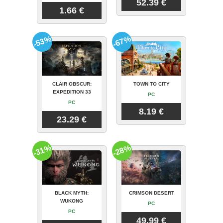
52.39 €
1.66 €
-53%
-67%
CLAIR OBSCUR:
TOWN TO CITY
EXPEDITION 33
PC
PC
8.19 €
23.29 €
-31%
-28%
BLACK MYTH:
CRIMSON DESERT
WUKONG
PC
PC
49.99 €