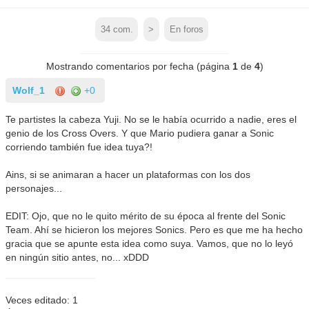
34
com.
>
En foros
Mostrando comentarios por fecha (página
1
de
4
)
Wolf_1
+0
Te partistes la cabeza Yuji. No se le había ocurrido a nadie, eres el
genio de los Cross Overs. Y que Mario pudiera ganar a Sonic
corriendo también fue idea tuya?!
Ains, si se animaran a hacer un plataformas con los dos
personajes...
EDIT: Ojo, que no le quito mérito de su época al frente del Sonic
Team. Ahí se hicieron los mejores Sonics. Pero es que me ha hecho
gracia que se apunte esta idea como suya. Vamos, que no lo leyó
en ningún sitio antes, no... xDDD
Veces editado: 1