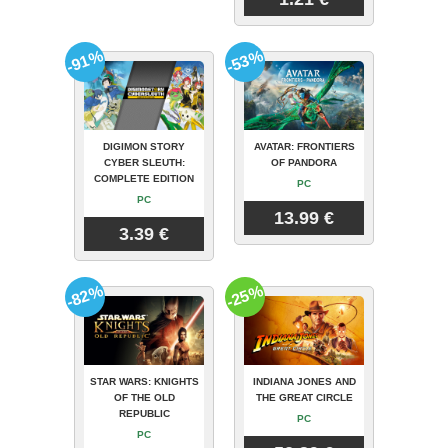
-91%
-53%
DIGIMON STORY
AVATAR: FRONTIERS
CYBER SLEUTH:
OF PANDORA
COMPLETE EDITION
PC
PC
13.99 €
3.39 €
-82%
-25%
STAR WARS: KNIGHTS
INDIANA JONES AND
OF THE OLD
THE GREAT CIRCLE
REPUBLIC
PC
PC