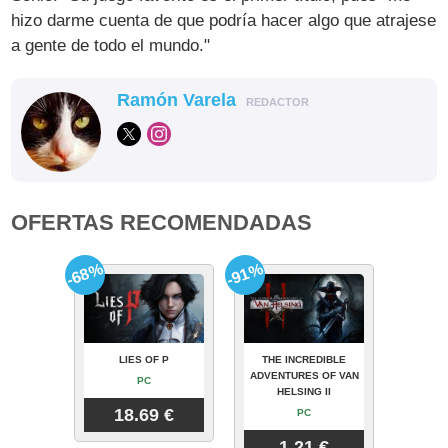
hizo darme cuenta de que podría hacer algo que atrajese
a gente de todo el mundo."
Ramón Varela
REDACTOR
OFERTAS RECOMENDADAS
-68%
-91%
LIES OF P
THE INCREDIBLE
ADVENTURES OF VAN
PC
HELSING II
18.69 €
PC
1.21 €