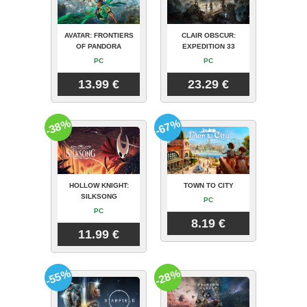
AVATAR: FRONTIERS
CLAIR OBSCUR:
OF PANDORA
EXPEDITION 33
PC
PC
13.99 €
23.29 €
-38%
-67%
HOLLOW KNIGHT:
TOWN TO CITY
SILKSONG
PC
PC
8.19 €
11.99 €
-55%
-28%