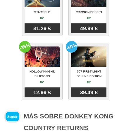
STARFIELD
CRIMSON DESERT
PC
PC
31.29 €
49.99 €
-35%
-50%
HOLLOW KNIGHT:
007 FIRST LIGHT
SILKSONG
DELUXE EDITION
PC
PC
12.99 €
39.49 €
MÁS SOBRE DONKEY KONG
Seguir
COUNTRY RETURNS