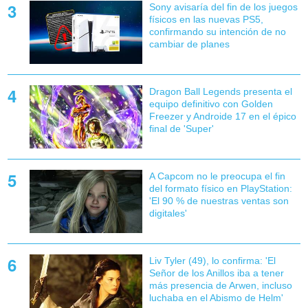
Sony avisaría del fin de los juegos
físicos en las nuevas PS5,
confirmando su intención de no
cambiar de planes
Dragon Ball Legends presenta el
equipo definitivo con Golden
Freezer y Androide 17 en el épico
final de 'Super'
A Capcom no le preocupa el fin
del formato físico en PlayStation:
'El 90 % de nuestras ventas son
digitales'
Liv Tyler (49), lo confirma: 'El
Señor de los Anillos iba a tener
más presencia de Arwen, incluso
luchaba en el Abismo de Helm'