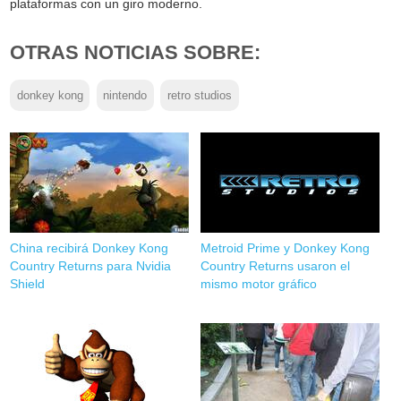
plataformas con un giro moderno.
OTRAS NOTICIAS SOBRE:
donkey kong
nintendo
retro studios
China recibirá Donkey Kong
Metroid Prime y Donkey Kong
Country Returns para Nvidia
Country Returns usaron el
Shield
mismo motor gráfico