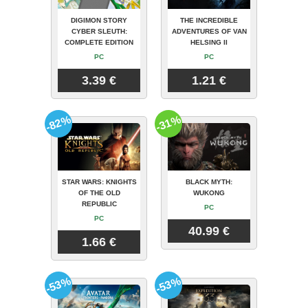
DIGIMON STORY
THE INCREDIBLE
CYBER SLEUTH:
ADVENTURES OF VAN
COMPLETE EDITION
HELSING II
PC
PC
3.39 €
1.21 €
-82%
-31%
STAR WARS: KNIGHTS
BLACK MYTH:
OF THE OLD
WUKONG
REPUBLIC
PC
PC
40.99 €
1.66 €
-53%
-53%