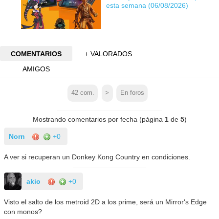
esta semana (06/08/2026)
COMENTARIOS
+ VALORADOS
AMIGOS
42
com.
>
En foros
Mostrando comentarios por fecha (página
1
de
5
)
Norn
+0
A ver si recuperan un Donkey Kong Country en condiciones.
akio
+0
Visto el salto de los metroid 2D a los prime, será un Mirror's Edge
con monos?