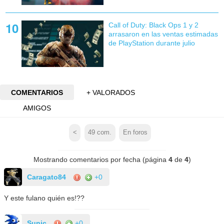
Call of Duty: Black Ops 1 y 2
arrasaron en las ventas estimadas
de PlayStation durante julio
COMENTARIOS
+ VALORADOS
AMIGOS
<
49
com.
En foros
Mostrando comentarios por fecha (página
4
de
4
)
Caragato84
+0
Y este fulano quién es!??
Sunic
+0