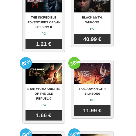
THE INCREDIBLE
BLACK MYTH:
ADVENTURES OF VAN
WUKONG
HELSING II
PC
PC
40.99 €
1.21 €
-82%
-38%
STAR WARS: KNIGHTS
HOLLOW KNIGHT:
OF THE OLD
SILKSONG
REPUBLIC
PC
PC
11.99 €
1.66 €
-53%
-50%