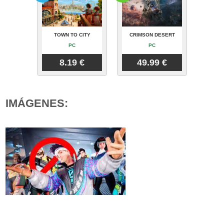
TOWN TO CITY
CRIMSON DESERT
PC
PC
8.19 €
49.99 €
IMÁGENES: