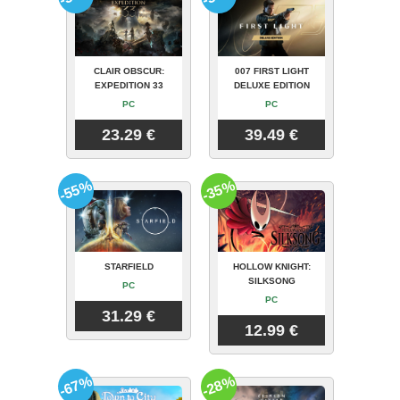
CLAIR OBSCUR:
007 FIRST LIGHT
EXPEDITION 33
DELUXE EDITION
PC
PC
23.29 €
39.49 €
-55%
-35%
STARFIELD
HOLLOW KNIGHT:
SILKSONG
PC
PC
31.29 €
12.99 €
-67%
-28%