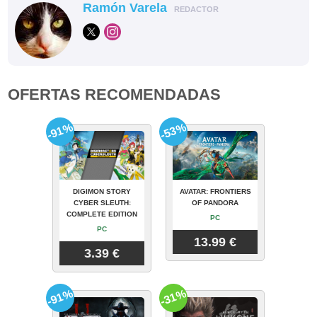
Ramón Varela
REDACTOR
OFERTAS RECOMENDADAS
-91%
-53%
DIGIMON STORY
AVATAR: FRONTIERS
CYBER SLEUTH:
OF PANDORA
COMPLETE EDITION
PC
PC
13.99 €
3.39 €
-91%
-31%