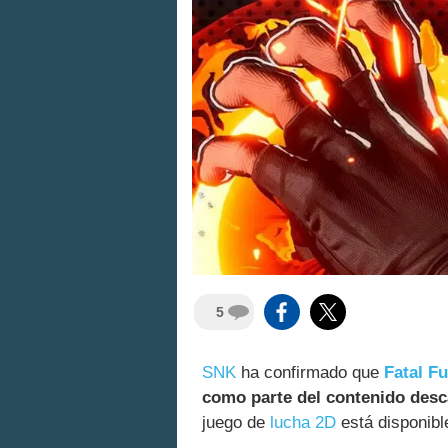
5
SNK
ha confirmado que
Fatal Fu
como parte del contenido desc
juego de
lucha 2D
está disponibl