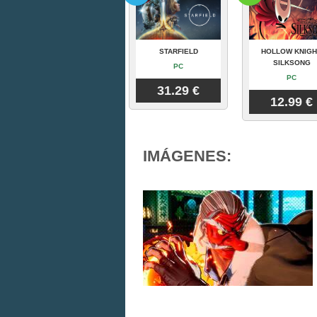
STARFIELD
HOLLOW KNIGH
SILKSONG
PC
PC
31.29 €
12.99 €
IMÁGENES: