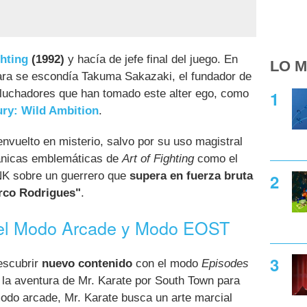
ghting
(1992)
y hacía de jefe final del juego. En
LO M
ra se escondía Takuma Sakazaki, el fundador de
luchadores que han tomado este alter ego, como
ury: Wild Ambition
.
nvuelto en misterio, salvo por su uso magistral
ánicas emblemáticas de
Art of Fighting
como el
SNK sobre un guerrero que
supera en fuerza bruta
arco Rodrigues"
.
 el Modo Arcade y Modo EOST
escubrir
nuevo contenido
con el modo
Episodes
la aventura de Mr. Karate por South Town para
modo arcade, Mr. Karate busca un arte marcial