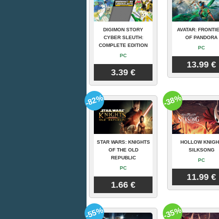
DIGIMON STORY
AVATAR: FRONTI
CYBER SLEUTH:
OF PANDORA
COMPLETE EDITION
PC
PC
13.99 €
3.39 €
-82%
-38%
STAR WARS: KNIGHTS
HOLLOW KNIGH
OF THE OLD
SILKSONG
REPUBLIC
PC
PC
11.99 €
1.66 €
-55%
-35%