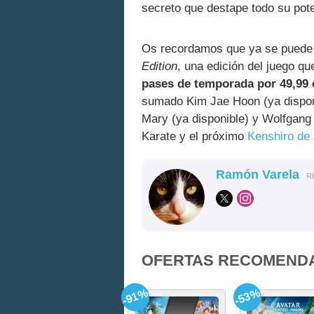
secreto que destape todo su pote
Os recordamos que ya se puede 
Edition
, una edición del juego q
pases de temporada por 49,99 
sumado Kim Jae Hoon (ya disponi
Mary (ya disponible) y Wolfgang 
Karate y el próximo
Kenshiro de
Ramón Varela
R
OFERTAS RECOMEND
-91%
-53%