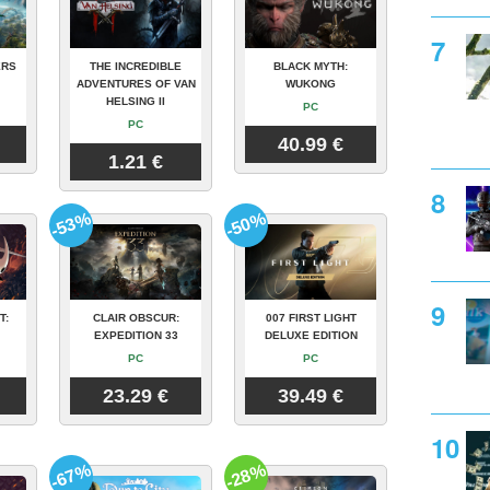
ERS
THE INCREDIBLE
BLACK MYTH:
ADVENTURES OF VAN
WUKONG
HELSING II
PC
PC
40.99 €
1.21 €
-53%
-50%
T:
CLAIR OBSCUR:
007 FIRST LIGHT
EXPEDITION 33
DELUXE EDITION
PC
PC
23.29 €
39.49 €
-67%
-28%