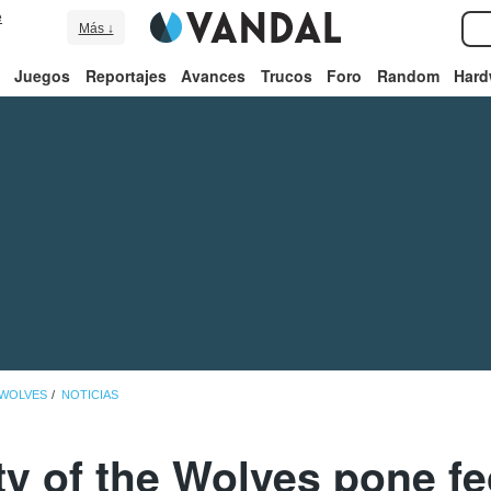
e
Más ↓
Juegos
Reportajes
Avances
Trucos
Foro
Random
Hard
 WOLVES
NOTICIAS
ity of the Wolves pone fe