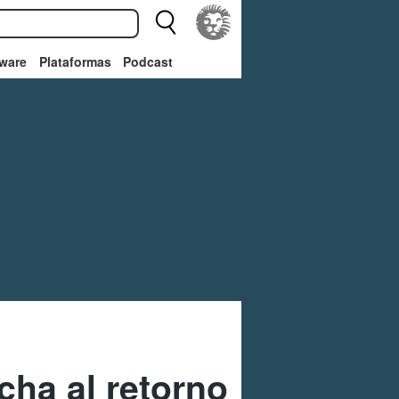
ware
Plataformas
Podcast
cha al retorno