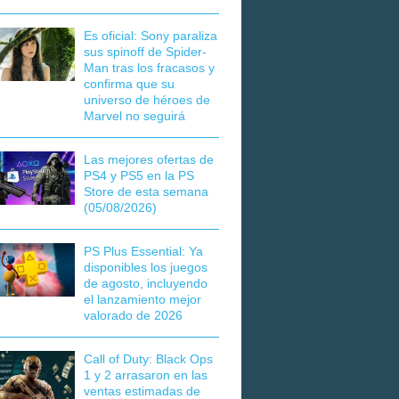
Es oficial: Sony paraliza
sus spinoff de Spider-
Man tras los fracasos y
confirma que su
universo de héroes de
Marvel no seguirá
Las mejores ofertas de
PS4 y PS5 en la PS
Store de esta semana
(05/08/2026)
PS Plus Essential: Ya
disponibles los juegos
de agosto, incluyendo
el lanzamiento mejor
valorado de 2026
Call of Duty: Black Ops
1 y 2 arrasaron en las
ventas estimadas de