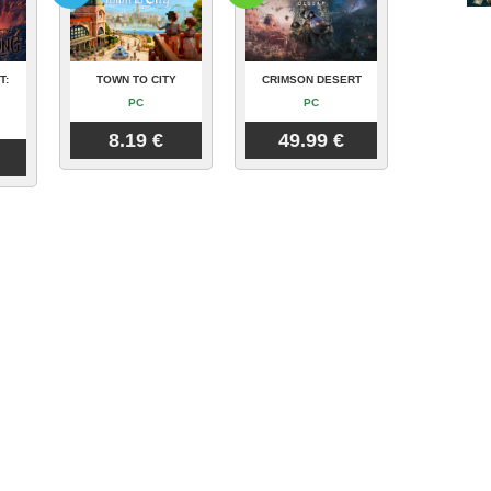
T:
TOWN TO CITY
CRIMSON DESERT
PC
PC
8.19 €
49.99 €