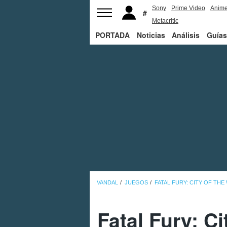
Sony
Prime Video
Anim
Metacritic
PORTADA
Noticias
Análisis
Guías
VANDAL
JUEGOS
FATAL FURY: CITY OF THE
Fatal Fury: C