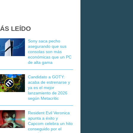
ÁS LEÍDO
Sony saca pecho
asegurando que sus
consolas son más
económicas que un PC
de alta gama
Candidato a GOTY:
acaba de estrenarse y
ya es el mejor
lanzamiento de 2026
según Metacritic
Resident Evil Veronica
apunta a éxito y
Capcom celebra un hito
conseguido por el