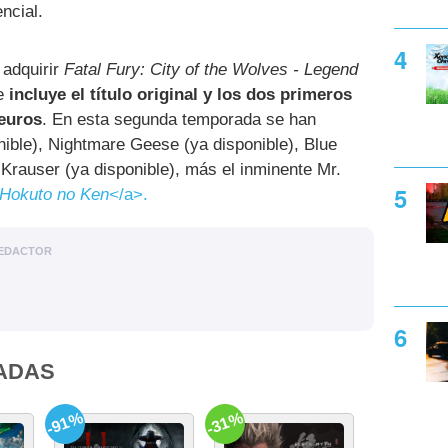
ncial.
adquirir
Fatal Fury: City of the Wolves - Legend
ue
incluye el título original y los dos primeros
euros
. En esta segunda temporada se han
ble), Nightmare Geese (ya disponible), Blue
Krauser (ya disponible), más el inminente Mr.
Hokuto no Ken<
/a>.
EDACTOR
ADAS
-91%
-31%