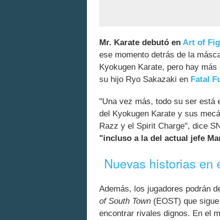
Mr. Karate debutó en
Art of Fi
ese momento detrás de la másca
Kyokugen Karate, pero hay más 
su hijo Ryo Sakazaki en
Fatal F
"Una vez más, todo su ser está e
del Kyokugen Karate y sus mec
Razz y el Spirit Charge", dice 
"incluso a la del actual jefe M
Nuevas historias en
Además, los jugadores podrán d
of South Town
(EOST) que sigue 
encontrar rivales dignos. En el 