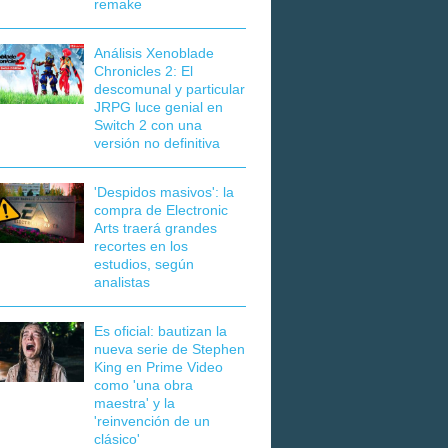
remake
Análisis Xenoblade
Chronicles 2: El
descomunal y particular
JRPG luce genial en
Switch 2 con una
versión no definitiva
'Despidos masivos': la
compra de Electronic
Arts traerá grandes
recortes en los
estudios, según
analistas
Es oficial: bautizan la
nueva serie de Stephen
King en Prime Video
como 'una obra
maestra' y la
'reinvención de un
clásico'