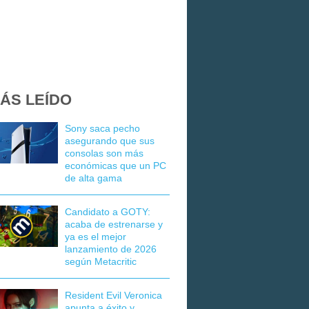
ÁS LEÍDO
Sony saca pecho
asegurando que sus
consolas son más
económicas que un PC
de alta gama
Candidato a GOTY:
acaba de estrenarse y
ya es el mejor
lanzamiento de 2026
según Metacritic
Resident Evil Veronica
apunta a éxito y