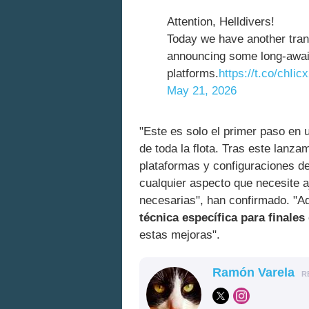
Attention, Helldivers!
Today we have another tr
announcing some long-await
platforms.
https://t.co/chIi
May 21, 2026
"Este es solo el primer paso en
de toda la flota. Tras este lanz
plataformas y configuraciones d
cualquier aspecto que necesite 
necesarias", han confirmado. "
técnica específica para finales
estas mejoras".
Ramón Varela
R