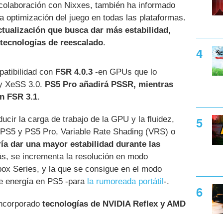
 colaboración con Nixxes, también ha informado
a optimización del juego en todas las plataformas.
ctualización que busca dar más estabilidad,
r tecnologías de reescalado
.
atibilidad con
FSR 4.0.3
-en GPUs que lo
 y XeSS 3.0.
PS5 Pro añadirá PSSR, mientras
án FSR 3.1
.
cir la carga de trabajo de la GPU y la fluidez,
 PS5 y PS5 Pro, Variable Rate Shading (VRS) o
ía dar una mayor estabilidad durante las
s, se incrementa la resolución en modo
ox Series, y la que se consigue en el modo
de energía en PS5 -para
la rumoreada portátil
-.
 incorporado
tecnologías de NVIDIA Reflex y AMD