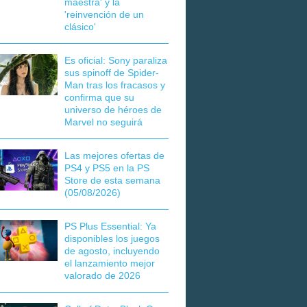
maestra' y la
'reinvención de un
clásico'
Es oficial: Sony paraliza
sus spinoff de Spider-
Man tras los fracasos y
confirma que su
universo de héroes de
Marvel no seguirá
Las mejores ofertas de
PS4 y PS5 en la PS
Store de esta semana
(05/08/2026)
PS Plus Essential: Ya
disponibles los juegos
de agosto, incluyendo
el lanzamiento mejor
valorado de 2026