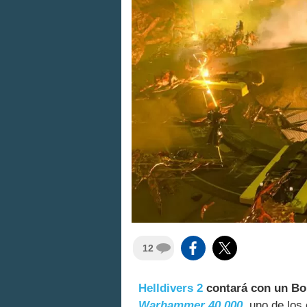
12
Helldivers 2
contará con un Bo
Warhammer 40,000
, uno de lo