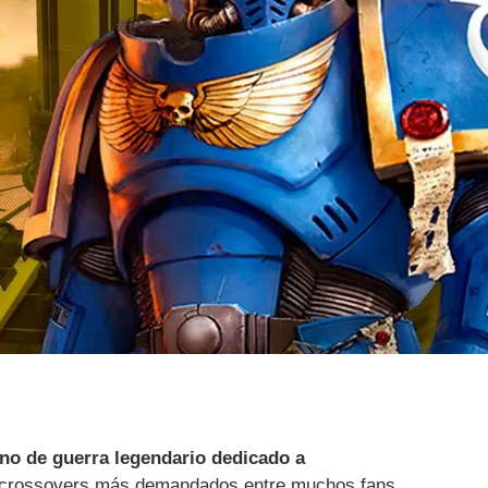
no de guerra legendario dedicado a
s crossovers más demandados entre muchos fans.