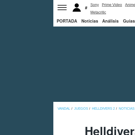
Sony
Prime Video
Anim
Metacritic
PORTADA
Noticias
Análisis
Guías
VANDAL
JUEGOS
HELLDIVERS 2
NOTICIAS
Helldive