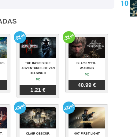
ADAS
-91%
-31%
ERS
THE INCREDIBLE
BLACK MYTH:
ADVENTURES OF VAN
WUKONG
HELSING II
PC
PC
40.99 €
1.21 €
-53%
-50%
T:
CLAIR OBSCUR:
007 FIRST LIGHT