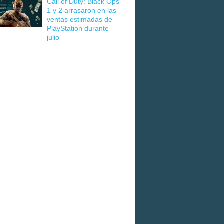
Call of Duty: Black Ops
1 y 2 arrasaron en las
ventas estimadas de
PlayStation durante
julio