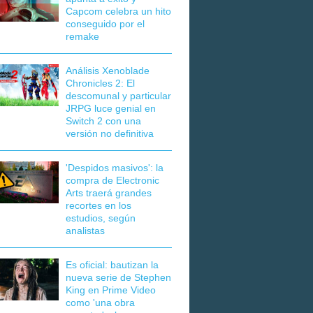
Capcom celebra un hito
conseguido por el
remake
Análisis Xenoblade
Chronicles 2: El
descomunal y particular
JRPG luce genial en
Switch 2 con una
versión no definitiva
'Despidos masivos': la
compra de Electronic
Arts traerá grandes
recortes en los
estudios, según
analistas
Es oficial: bautizan la
nueva serie de Stephen
King en Prime Video
como 'una obra