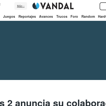
e
Más ↓
Juegos
Reportajes
Avances
Trucos
Foro
Random
Hard
rs 2 anuncia su colabor