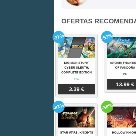
OFERTAS RECOMEND
-91%
-53%
DIGIMON STORY
AVATAR: FRONTI
CYBER SLEUTH:
OF PANDORA
COMPLETE EDITION
PC
PC
13.99 €
3.39 €
-82%
-38%
STAR WARS: KNIGHTS
HOLLOW KNIGH