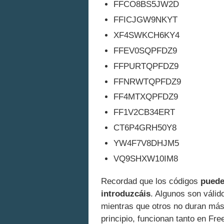
FFCO8BS5JW2D
FFICJGW9NKYT
XF4SWKCH6KY4
FFEV0SQPFDZ9
FFPURTQPFDZ9
FFNRWTQPFDZ9
FF4MTXQPFDZ9
FF1V2CB34ERT
CT6P4GRH50Y8
YW4F7V8DHJM5
VQ9SHXW10IM8
Recordad que los códigos
puede
introduzcáis
. Algunos son válid
mientras que otros no duran más
principio, funcionan tanto en Fr