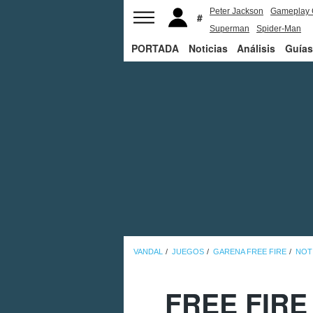
Peter Jackson
Gameplay 
Superman
Spider-Man
PORTADA
Noticias
Análisis
Guías
VANDAL
JUEGOS
GARENA FREE FIRE
NOT
FREE FIRE 