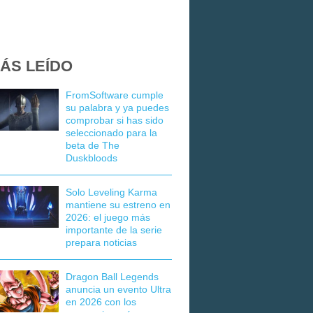
ÁS LEÍDO
FromSoftware cumple
su palabra y ya puedes
comprobar si has sido
seleccionado para la
beta de The
Duskbloods
Solo Leveling Karma
mantiene su estreno en
2026: el juego más
importante de la serie
prepara noticias
Dragon Ball Legends
anuncia un evento Ultra
en 2026 con los