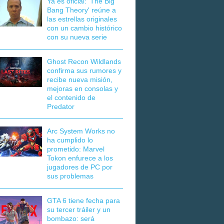
Ya es oficial: 'The Big
Bang Theory' reúne a
las estrellas originales
con un cambio histórico
con su nueva serie
Ghost Recon Wildlands
confirma sus rumores y
recibe nueva misión,
mejoras en consolas y
el contenido de
Predator
Arc System Works no
ha cumplido lo
prometido: Marvel
Tokon enfurece a los
jugadores de PC por
sus problemas
GTA 6 tiene fecha para
su tercer tráiler y un
bombazo: será