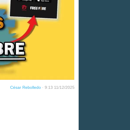
César Rebolledo
·
9:13 11/12/2025