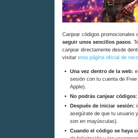
Canjear códigos promocionales d
seguir unos sencillos pasos
. T
canjear directamente desde dentr
visitar
esta página oficial de r
Una vez dentro de la web:
el
sesión con tu cuenta de Free
Apple).
No podrás canjear códigos:
Después de iniciar sesión:
i
asegúrate de que tu usuario y
son en mayúsculas).
Cuando el código se haya 