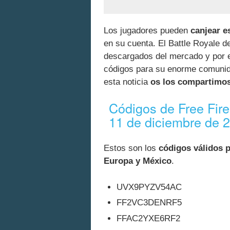
Los jugadores pueden
canjear e
en su cuenta. El Battle Royale d
descargados del mercado y por e
códigos para su enorme comunida
esta noticia
os los compartimo
Códigos de Free Fire
11 de diciembre de 
Estos son los
códigos válidos p
Europa y México
.
UVX9PYZV54AC
FF2VC3DENRF5
FFAC2YXE6RF2