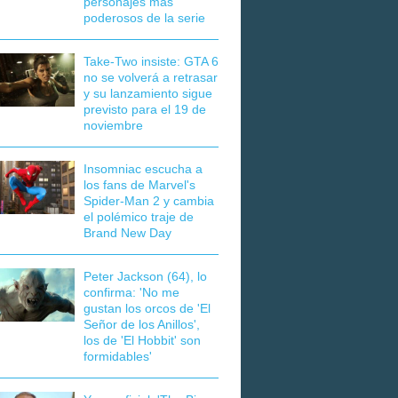
personajes más
poderosos de la serie
Take-Two insiste: GTA 6
no se volverá a retrasar
y su lanzamiento sigue
previsto para el 19 de
noviembre
Insomniac escucha a
los fans de Marvel's
Spider-Man 2 y cambia
el polémico traje de
Brand New Day
Peter Jackson (64), lo
confirma: 'No me
gustan los orcos de 'El
Señor de los Anillos',
los de 'El Hobbit' son
formidables'