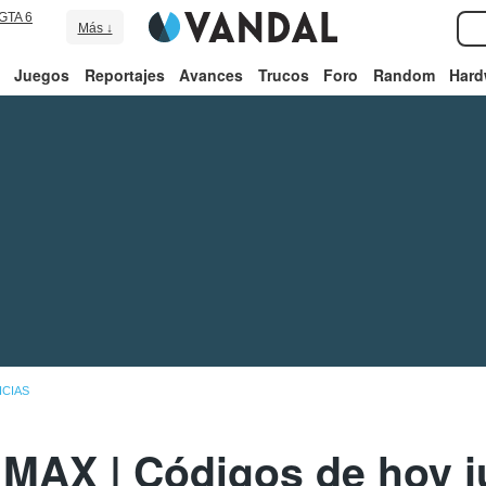
GTA 6
Más ↓
Juegos
Reportajes
Avances
Trucos
Foro
Random
Hard
ICIAS
MAX | Códigos de hoy j