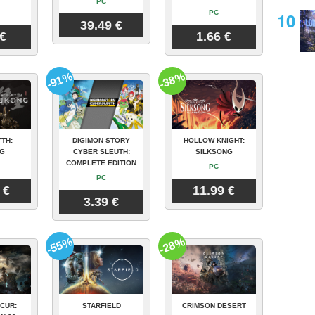
PC
PC
39.49 €
 €
1.66 €
-91%
-38%
TH:
DIGIMON STORY
HOLLOW KNIGHT:
G
CYBER SLEUTH:
SILKSONG
COMPLETE EDITION
PC
PC
 €
11.99 €
3.39 €
-55%
-28%
CUR:
STARFIELD
CRIMSON DESERT