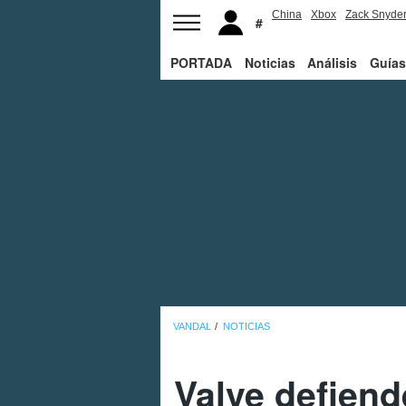
China
Xbox
Zack Snyde
PORTADA
Noticias
Análisis
Guías
VANDAL
NOTICIAS
Valve defien