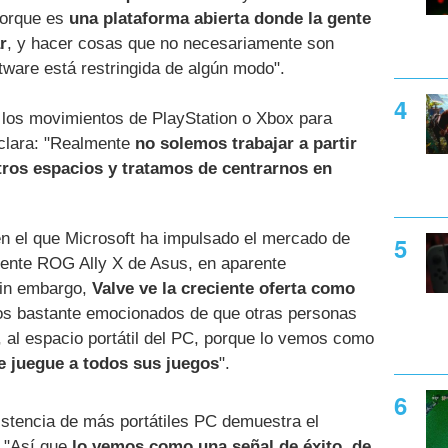
porque es
una plataforma abierta donde la gente
r
, y hacer cosas que no necesariamente son
oftware está restringida de algún modo".
 los movimientos de PlayStation o Xbox para
 clara: "Realmente
no solemos trabajar a partir
tros espacios y tratamos de centrarnos en
en el que Microsoft ha impulsado el mercado de
eciente ROG Ally X de Asus, en aparente
in embargo,
Valve ve la creciente oferta como
os bastante emocionados de que otras personas
l, al espacio portátil del PC, porque lo vemos como
e juegue a todos sus juegos
".
istencia de más portátiles PC demuestra el
: "Así que
lo vemos como una señal de éxito, de