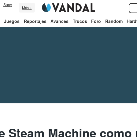
r
Sony
Más ↓
Juegos
Reportajes
Avances
Trucos
Foro
Random
Hard
de Steam Machine como 