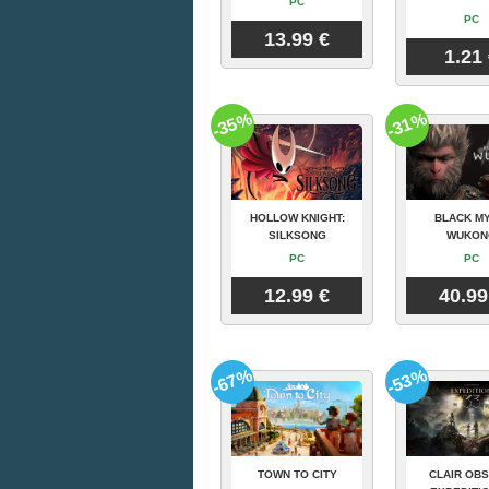
PC
PC
13.99 €
1.21
-35%
-31%
HOLLOW KNIGHT:
BLACK MY
SILKSONG
WUKON
PC
PC
12.99 €
40.99
-67%
-53%
TOWN TO CITY
CLAIR OBS