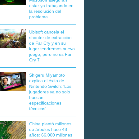
Microsoft aseguran
estar ya trabajando en
la resolución del
problema
Ubisoft cancela el
shooter de extracción
de Far Cry y en su
lugar tendremos nuevo
juego, pero no es Far
Cry 7
Shigeru Miyamoto
explica el éxito de
Nintendo Switch: 'Los
jugadores ya no solo
buscan
especificaciones
técnicas'
China plantó millones
de árboles hace 48
años: 66.000 millones