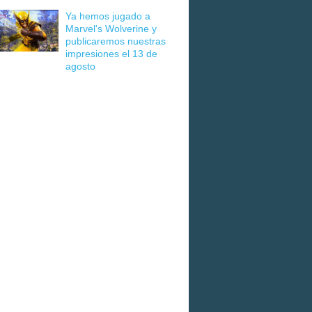
Ya hemos jugado a
Marvel's Wolverine y
publicaremos nuestras
impresiones el 13 de
agosto