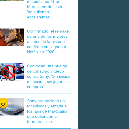
después, su 'Gran
Muralla Verde' está
'aniquilando'
ecosistemas
Confirmado: el remake
de uno de los mejores
animes de la historia
confirma su llegada a
Netflix en 2026
Convocan una huelga
de consumo y juego
contra Sony: 'Sin inicios
de sesión, sin jugar, sin
compras'
Sony promociona un
tocadiscos y enfada a
los fans de PlayStation
que defienden el
formato físico