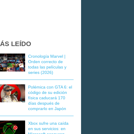
ÁS LEÍDO
Cronología Marvel |
Orden correcto de
todas las películas y
series (2026)
Polémica con GTA 6: el
código de su edición
física caducará 170
días después de
comprarlo en Japón
Xbox sufre una caída
en sus servicios: en