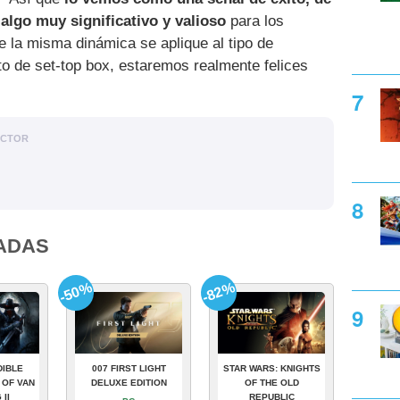
lgo muy significativo y valioso
para los
 la misma dinámica se aplique al tipo de
ato de set-top box, estaremos realmente felices
ACTOR
ADAS
-50%
-82%
DIBLE
007 FIRST LIGHT
STAR WARS: KNIGHTS
 OF VAN
DELUXE EDITION
OF THE OLD
 II
REPUBLIC