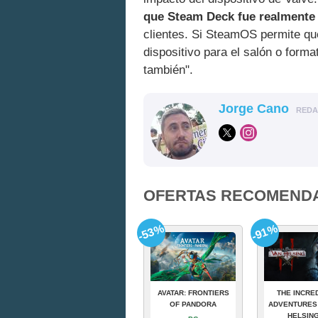
que Steam Deck fue realmente a
clientes. Si SteamOS permite que
dispositivo para el salón o form
también".
Jorge Cano
RED
OFERTAS RECOMEND
-53%
-91%
AVATAR: FRONTIERS
THE INCRE
OF PANDORA
ADVENTURES
HELSING