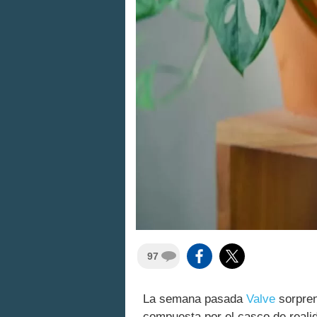
97
La semana pasada
Valve
sorpren
compuesta por el casco de realid