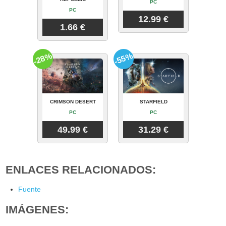
PC
PC
12.99 €
1.66 €
-28%
-55%
CRIMSON DESERT
STARFIELD
PC
PC
49.99 €
31.29 €
ENLACES RELACIONADOS:
Fuente
IMÁGENES: