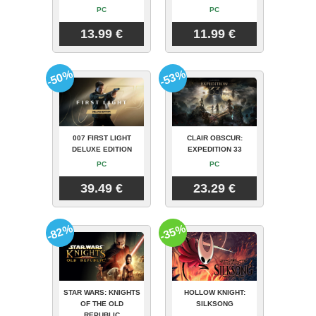
PC
PC
13.99 €
11.99 €
-50%
-53%
007 FIRST LIGHT
CLAIR OBSCUR:
DELUXE EDITION
EXPEDITION 33
PC
PC
39.49 €
23.29 €
-82%
-35%
STAR WARS: KNIGHTS
HOLLOW KNIGHT:
OF THE OLD
SILKSONG
REPUBLIC