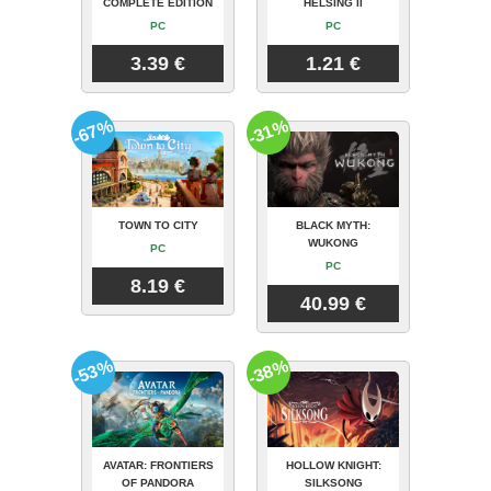
COMPLETE EDITION
HELSING II
PC
PC
3.39 €
1.21 €
-67%
-31%
TOWN TO CITY
BLACK MYTH:
WUKONG
PC
PC
8.19 €
40.99 €
-53%
-38%
AVATAR: FRONTIERS
HOLLOW KNIGHT:
OF PANDORA
SILKSONG