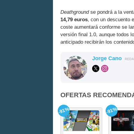
Deathground
se pondrá a la venta
14,79 euros
, con un descuento 
coste aumentará conforme se la
versión final 1.0, aunque todos 
anticipado recibirán los contenid
Jorge Cano
RED
OFERTAS RECOMEND
-91%
-91%