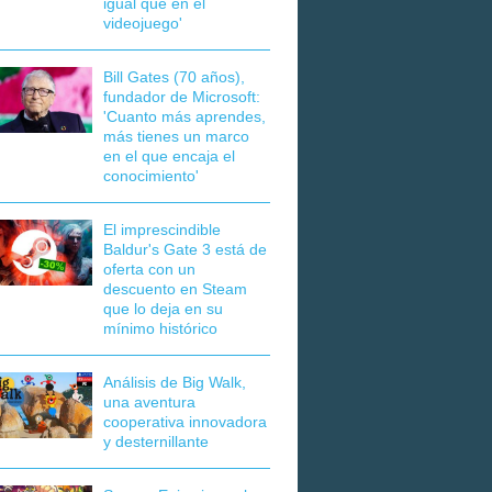
igual que en el
videojuego'
Bill Gates (70 años),
fundador de Microsoft:
'Cuanto más aprendes,
más tienes un marco
en el que encaja el
conocimiento'
El imprescindible
Baldur's Gate 3 está de
oferta con un
descuento en Steam
que lo deja en su
mínimo histórico
Análisis de Big Walk,
una aventura
cooperativa innovadora
y desternillante