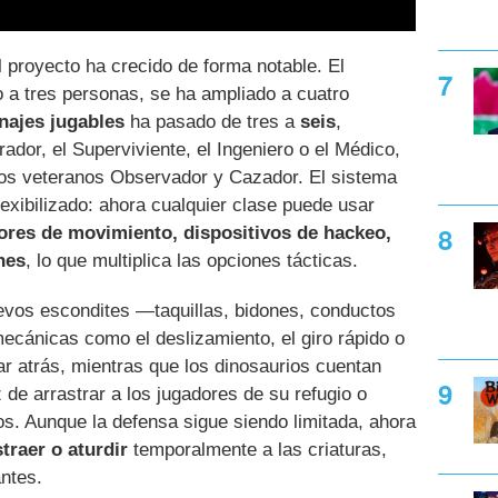
 proyecto ha crecido de forma notable. El
do a tres personas, se ha ampliado a cuatro
najes jugables
ha pasado de tres a
seis
,
ador, el Superviviente, el Ingeniero o el Médico,
los veteranos Observador y Cazador. El sistema
exibilizado: ahora cualquier clase puede usar
ores de movimiento, dispositivos de hackeo,
nes
, lo que multiplica las opciones tácticas.
vos escondites —taquillas, bidones, conductos
mecánicas como el deslizamiento, el giro rápido o
ar atrás, mientras que los dinosaurios cuentan
e arrastrar a los jugadores de su refugio o
os. Aunque la defensa sigue siendo limitada, ahora
traer o aturdir
temporalmente a las criaturas,
ntes.