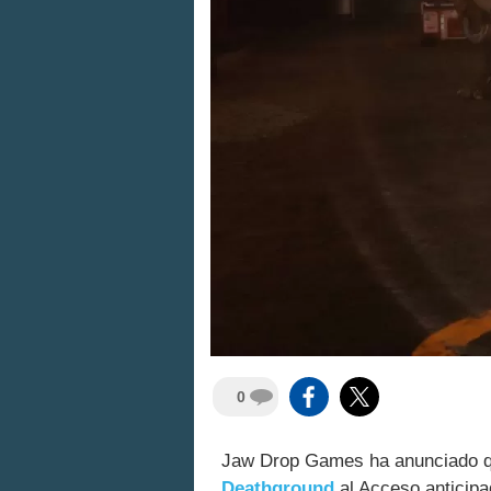
0
Jaw Drop Games ha anunciado q
Deathground
al Acceso anticipa