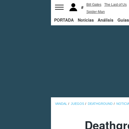
Bill Gates
The Last of Us
Spider-Man
PORTADA
Noticias
Análisis
Guías
VANDAL
JUEGOS
DEATHGROUND
NOTICI
Deathgro