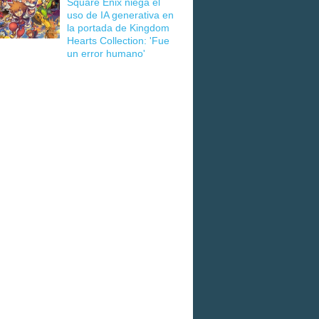
Square Enix niega el
uso de IA generativa en
la portada de Kingdom
Hearts Collection: 'Fue
un error humano'