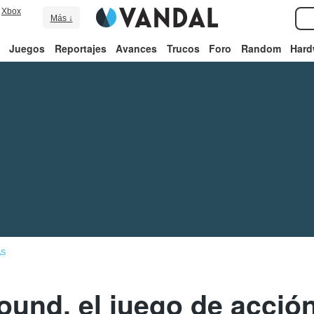
Xbox
Más ↓
Juegos
Reportajes
Avances
Trucos
Foro
Random
Hard
AS
und, el juego de acción