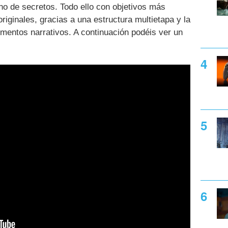
eno de secretos. Todo ello con objetivos más
riginales, gracias a una estructura multietapa y la
ementos narrativos. A continuación podéis ver un