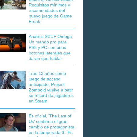
Requisitos mínimos y
recomendados del
nuevo juego de Game
Freak
Análisis SCUF Omega:
Un mando pro para
PS5 y PC con unos
botones laterales que
darán que hablar
Tras 13 años como
juego de acceso
anticipado, Project
Zomboid vuelve a batir
su récord de jugadores
en Steam
Es oficial, 'The Last of
Us' confirma el gran
cambio de protagonista
en la temporada 3: 'Es