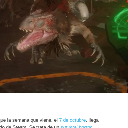
ue la semana que viene, el
7 de octubre
, llega
do de Steam. Se trata de un
survival horror