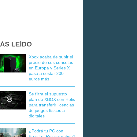
ÁS LEÍDO
Xbox acaba de subir el
precio de sus consolas
en Europa y Series X
pasa a costar 200
euros más
Se filtra el supuesto
plan de XBOX con Helix
para transferir licencias
de juegos físicos a
digitales
¿Podrá tu PC con
Beast of Reincarnation?