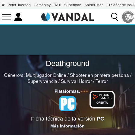
Peter Jackson
Gameplay GTA 6
Superman
Spider-Man
El Señor de los A
Deathground
Género/s:
Multijugador Online
/
Shooter en primera persona
/
Supervivencia
/
Survival Horror
/
Terror
Plataformas:
OFERTA
Ficha técnica de la versión
PC
Más información