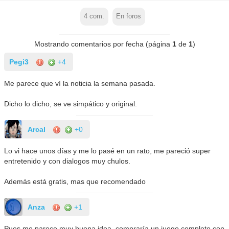
4
com.
En foros
Mostrando comentarios por fecha (página
1
de
1
)
Pegi3
+4
Me parece que ví la noticia la semana pasada.
Dicho lo dicho, se ve simpático y original.
Arcal
+0
Lo vi hace unos días y me lo pasé en un rato, me pareció super
entretenido y con dialogos muy chulos.
Además está gratis, mas que recomendado
Anza
+1
Pues me parece muy buena idea, compraría un juego completo con