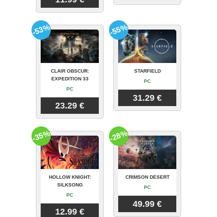
-53%
-55%
CLAIR OBSCUR:
STARFIELD
EXPEDITION 33
PC
PC
31.29 €
23.29 €
-35%
-28%
HOLLOW KNIGHT:
CRIMSON DESERT
SILKSONG
PC
PC
49.99 €
12.99 €