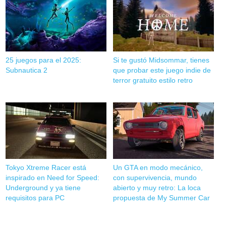
25 juegos para el 2025:
Si te gustó Midsommar, tienes
Subnautica 2
que probar este juego indie de
terror gratuito estilo retro
Tokyo Xtreme Racer está
Un GTA en modo mecánico,
inspirado en Need for Speed:
con supervivencia, mundo
Underground y ya tiene
abierto y muy retro: La loca
requisitos para PC
propuesta de My Summer Car