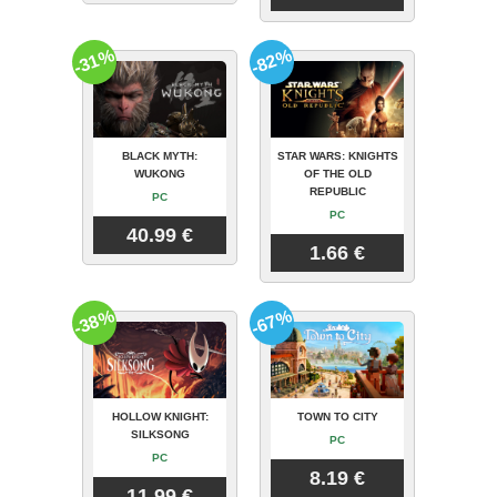
-31%
-82%
BLACK MYTH:
STAR WARS: KNIGHTS
WUKONG
OF THE OLD
REPUBLIC
PC
PC
40.99 €
1.66 €
-38%
-67%
HOLLOW KNIGHT:
TOWN TO CITY
SILKSONG
PC
PC
8.19 €
11.99 €