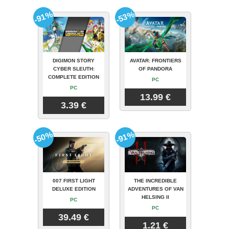
-91%
-53%
DIGIMON STORY
AVATAR: FRONTIERS
CYBER SLEUTH:
OF PANDORA
COMPLETE EDITION
PC
PC
13.99 €
3.39 €
-50%
-91%
007 FIRST LIGHT
THE INCREDIBLE
DELUXE EDITION
ADVENTURES OF VAN
HELSING II
PC
PC
39.49 €
1.21 €