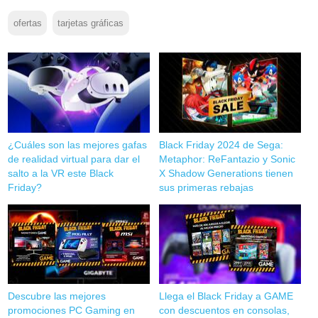
ofertas
tarjetas gráficas
¿Cuáles son las mejores gafas
Black Friday 2024 de Sega:
de realidad virtual para dar el
Metaphor: ReFantazio y Sonic
salto a la VR este Black
X Shadow Generations tienen
Friday?
sus primeras rebajas
Descubre las mejores
Llega el Black Friday a GAME
promociones PC Gaming en
con descuentos en consolas,