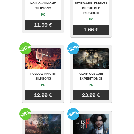
HOLLOW KNIGHT:
STAR WARS: KNIGHTS
SILKSONG
OF THE OLD
REPUBLIC
PC
PC
11.99 €
1.66 €
-35%
-53%
HOLLOW KNIGHT:
CLAIR OBSCUR:
SILKSONG
EXPEDITION 33
PC
PC
12.99 €
23.29 €
-28%
-68%