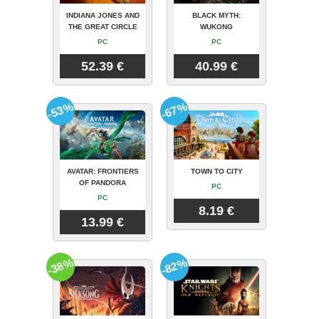
INDIANA JONES AND
BLACK MYTH:
THE GREAT CIRCLE
WUKONG
PC
PC
52.39 €
40.99 €
-53%
-67%
AVATAR: FRONTIERS
TOWN TO CITY
OF PANDORA
PC
PC
8.19 €
13.99 €
-38%
-82%