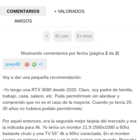
COMENTARIOS
+ VALORADOS
AMIGOS
<
42
com.
En foros
Mostrando comentarios por fecha (página
2
de
2
)
prey43
+0
Voy a dar una pequeña recomendación:
-Yo tengo una RTX 3080 desde 2020. Claro, soy padre de familia,
trabajo, casa, salario, etc. Pude permitírmelo sin alardear y
comprendo que no es el caso de la mayoría. Cuando yo tenía 25-
30 años no hubiera podido permitírmelo.
Por aquel entonces, era la segunda mejor tarjeta del mercado y era
la indicada para 4k. Yo tenía un monitor 21:9 2560x1080 a 60hz
bastante chulo y una TV 55" 4k a 60hz conectada. En el monitor
juegos en primera persona y en la tele juegos con mando. Pensaba