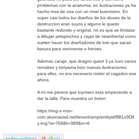
problemas con la anatomia, en ilustraciones ya ha
hecho mas de una con un nivel buenisimo. En
super casi todos los diseños de los dioses de la
destruccion eran suyos y alguno le quedo
bastante redondo y original, no es que se limitase
a dibujar pelopinchos y cejas de neanthertal como
suelen hacer los diseñadores de toei que sacan
basura para xenoverse o heroes.
Ademas carajo, que dragon quest 3 ya tuvo varios
remakes y toriyama hizo nuevas ilustraciones
para ellos, no era necesario meter el cagadon ese
ahora.
A mi me parece que toyotaro esta empezando a
dar la talla. Para muestra un boton:
https://img-s-msn-
com.akamaized.net/tenant/amp/entityid/BB1o9D8
y.img?w=768&h=989&m=6
carlos-soliman
+0