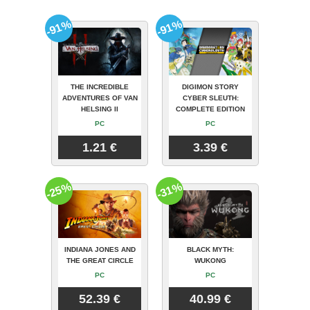
-91%
-91%
THE INCREDIBLE
DIGIMON STORY
ADVENTURES OF VAN
CYBER SLEUTH:
HELSING II
COMPLETE EDITION
PC
PC
1.21 €
3.39 €
-25%
-31%
INDIANA JONES AND
BLACK MYTH:
THE GREAT CIRCLE
WUKONG
PC
PC
52.39 €
40.99 €