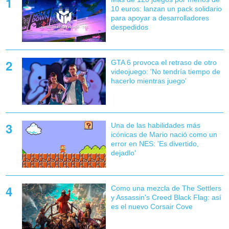
10 euros: lanzan un pack solidario
para apoyar a desarrolladores
despedidos
GTA 6 provoca el retraso de otro
videojuego: 'No tendría tiempo de
hacerlo mientras juego'
Una de las habilidades más
icónicas de Mario nació como un
error en NES: 'Es divertido,
dejadlo'
Como una mezcla de The Settlers
y Assassin's Creed Black Flag: así
es el nuevo Corsair Cove