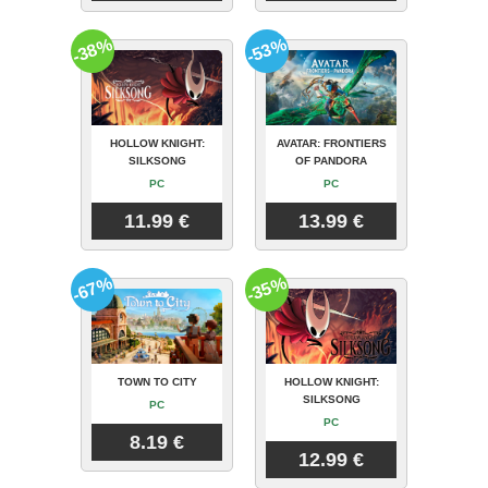
-38%
-53%
HOLLOW KNIGHT:
AVATAR: FRONTIERS
SILKSONG
OF PANDORA
PC
PC
11.99 €
13.99 €
-67%
-35%
TOWN TO CITY
HOLLOW KNIGHT:
SILKSONG
PC
PC
8.19 €
12.99 €