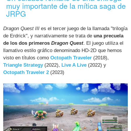
muy importante de la mítica saga de
JRPG
Dragon Quest III
es el tercer juego de la llamada "trilogía
de Erdrick", y narrativamente se trata de
una precuela
de los dos primeros
Dragon Quest
. El juego utiliza el
llamativo estilo gráfico denominado HD-2D que hemos
visto en títulos como
Octopath Traveler
(2018),
Triangle Strategy
(2022),
Live A Live
(2022) y
Octopath Traveler 2
(2023)