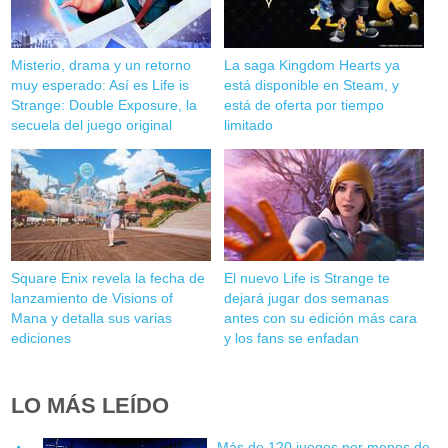
Misterio, drama y un retorno
La saga Kingdom Hearts ya
muy esperado: Así es Life is
está disponible en Steam, y
Strange: Double Exposure, la
está de oferta por tiempo
secuela del juego original
limitado
Square Enix revela la fecha de
El nuevo Life is Strange te
lanzamiento de Visions of
dejará jugar dos semanas
Mana y detalla sus varias
antes con su edición más cara
ediciones
y los fans se enfadan
LO MÁS LEÍDO
Más de 120 juegos por menos de