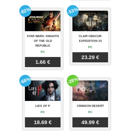
-82%
-53%
STAR WARS: KNIGHTS
CLAIR OBSCUR:
OF THE OLD
EXPEDITION 33
REPUBLIC
PC
PC
23.29 €
1.66 €
-68%
-28%
LIES OF P
CRIMSON DESERT
PC
PC
18.69 €
49.99 €