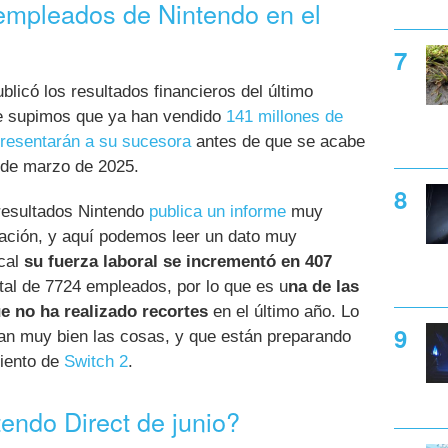
empleados de Nintendo en el
licó los resultados financieros del último
que supimos que ya han vendido
141 millones de
resentarán a su sucesora
antes de que se acabe
1 de marzo de 2025.
 resultados Nintendo
publica un informe
muy
mación, y aquí podemos leer un dato muy
scal
su fuerza laboral se incrementó en 407
otal de 7724 empleados, por lo que es u
na de las
e no ha realizado recortes
en el último año. Lo
han muy bien las cosas, y que están preparando
miento de
Switch 2
.
endo Direct de junio?