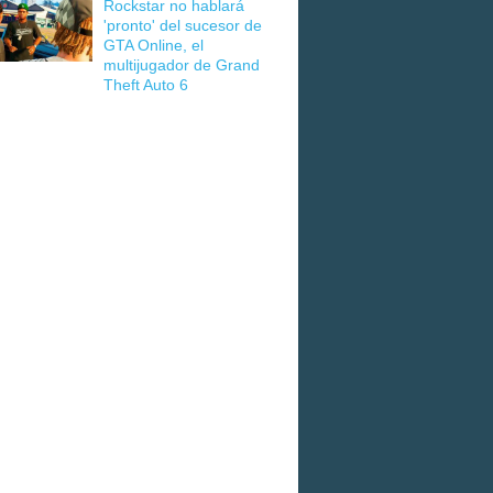
Rockstar no hablará
'pronto' del sucesor de
GTA Online, el
multijugador de Grand
Theft Auto 6