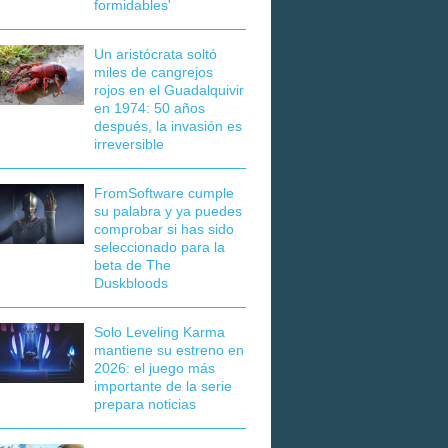
formidables'
Un aristócrata soltó
miles de cangrejos
rojos en el Guadalquivir
en 1974: 50 años
después, la invasión es
irreversible
FromSoftware cumple
su palabra y ya puedes
comprobar si has sido
seleccionado para la
beta de The
Duskbloods
Solo Leveling Karma
mantiene su estreno en
2026: el juego más
importante de la serie
prepara noticias