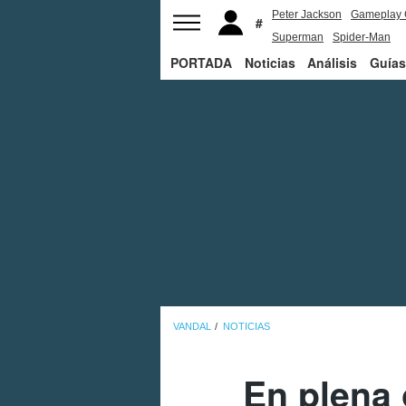
Peter Jackson
Gameplay 
Superman
Spider-Man
PORTADA
Noticias
Análisis
Guías
VANDAL
NOTICIAS
En plena 