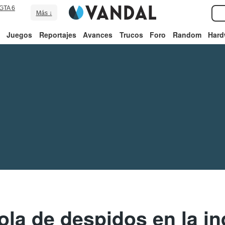
GTA 6
Más ↓
Juegos
Reportajes
Avances
Trucos
Foro
Random
Hard
ola de despidos en la in