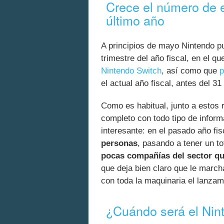
Crece el número de 
último año
A principios de mayo Nintendo pub
trimestre del año fiscal, en el 
Nintendo Switch
, así como que
p
el actual año fiscal, antes del 3
Como es habitual, junto a estos
completo con todo tipo de infor
interesante: en el pasado año fi
personas
, pasando a tener un t
pocas compañías del sector qu
que deja bien claro que le marc
con toda la maquinaria el lanza
¿Cuándo será el Nint