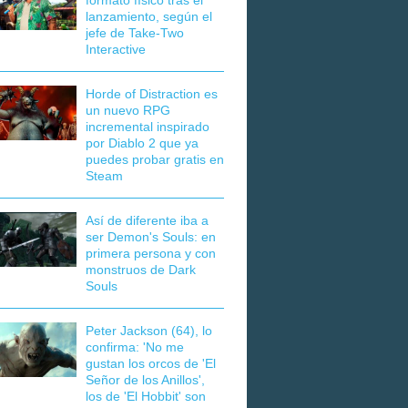
formato físico tras el
lanzamiento, según el
jefe de Take-Two
Interactive
Horde of Distraction es
un nuevo RPG
incremental inspirado
por Diablo 2 que ya
puedes probar gratis en
Steam
Así de diferente iba a
ser Demon's Souls: en
primera persona y con
monstruos de Dark
Souls
Peter Jackson (64), lo
confirma: 'No me
gustan los orcos de 'El
Señor de los Anillos',
los de 'El Hobbit' son