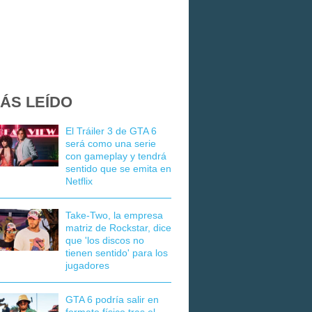
ÁS LEÍDO
El Tráiler 3 de GTA 6
será como una serie
con gameplay y tendrá
sentido que se emita en
Netflix
Take-Two, la empresa
matriz de Rockstar, dice
que 'los discos no
tienen sentido' para los
jugadores
GTA 6 podría salir en