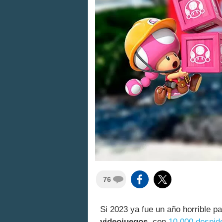
76
Si 2023 ya fue un año horrible p
videojuegos
, con
10.000 despid