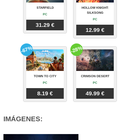
STARFIELD
HOLLOW KNIGHT:
SILKSONG
PC
PC
31.29 €
12.99 €
-67%
-28%
TOWN TO CITY
CRIMSON DESERT
PC
PC
8.19 €
49.99 €
IMÁGENES: