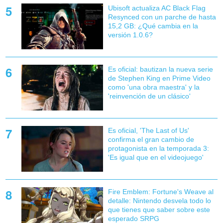
Ubisoft actualiza AC Black Flag
Resynced con un parche de hasta
15,2 GB: ¿Qué cambia en la
versión 1.0.6?
Es oficial: bautizan la nueva serie
de Stephen King en Prime Video
como 'una obra maestra' y la
'reinvención de un clásico'
Es oficial, 'The Last of Us'
confirma el gran cambio de
protagonista en la temporada 3:
'Es igual que en el videojuego'
Fire Emblem: Fortune's Weave al
detalle: Nintendo desvela todo lo
que tienes que saber sobre este
esperado SRPG