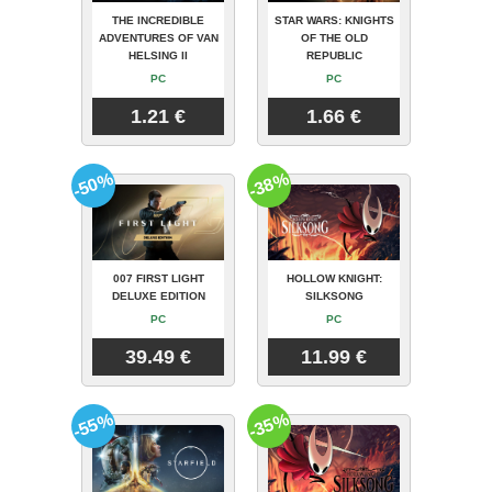
THE INCREDIBLE
STAR WARS: KNIGHTS
ADVENTURES OF VAN
OF THE OLD
HELSING II
REPUBLIC
PC
PC
1.21 €
1.66 €
-50%
-38%
007 FIRST LIGHT
HOLLOW KNIGHT:
DELUXE EDITION
SILKSONG
PC
PC
39.49 €
11.99 €
-55%
-35%