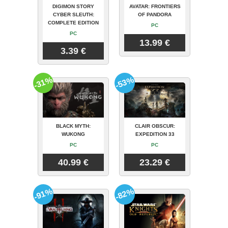
DIGIMON STORY
AVATAR: FRONTIERS
CYBER SLEUTH:
OF PANDORA
COMPLETE EDITION
PC
PC
13.99 €
3.39 €
-31%
-53%
BLACK MYTH:
CLAIR OBSCUR:
WUKONG
EXPEDITION 33
PC
PC
40.99 €
23.29 €
-91%
-82%