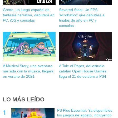
Grotto, un juego español de
Severed Steel: Un FPS
fantasía narrativa, debutará en
'acrobático' que debutará a
PC, iOS y consolas
finales de año en PC y
consolas
A Musical Story, una aventura
A Tale of Paper, del estudio
narrada con la música, llegará
catalán Open House Games,
en verano de 2021
llega el 21 de octubre a PS4
LO MÁS LEÍDO
PS Plus Essential: Ya disponibles
los juegos de agosto, incluyendo