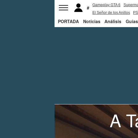
Gameplay GTA 6
Superm
El Señor de los Anillos
PS
PORTADA
Noticias
Análisis
Guías
A T