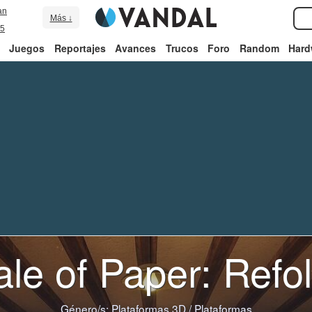
an
Más ↓
5
Juegos
Reportajes
Avances
Trucos
Foro
Random
Hard
ale of Paper: Refo
Género/s:
Plataformas 3D
/
Plataformas