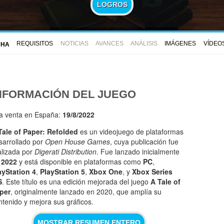
LOGROS
REQUISITOS
NOTICIAS
AVANCES
ANÁLISIS
IMÁGENES
VÍDEO
CHA
NFORMACIÓN DEL JUEGO
la venta en España:
19/8/2022
Tale of Paper: Refolded
es un videojuego de plataformas
sarrollado por
Open House Games
, cuya publicación fue
alizada por
Digerati Distribution
. Fue lanzado inicialmente
n
2022
y está disponible en plataformas como
PC
,
ayStation 4
,
PlayStation 5
,
Xbox One
, y
Xbox Series
S
. Este título es una edición mejorada del juego
A Tale of
per
, originalmente lanzado en 2020, que amplía su
ntenido y mejora sus gráficos.
MOSTRAR RESUMEN ENTERO