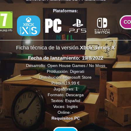
Plataformas:
CO
Ficha técnica de la versión
Xbox Series X
Fecha de lanzamiento: 19/8/2022
Desarrollo: Open House Games / No Moss
Producción:
Digerati
Distribución: Microsoft Store
Precio: 19,99 €
Jugadores: 1
Formato: Descarga
Textos: Español
Voces: Inglés
Online: -
Requisitos PC