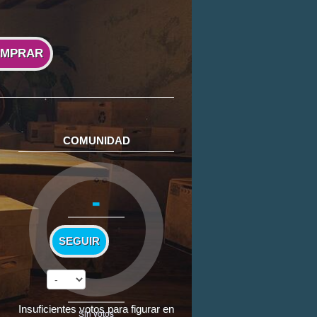
MPRAR
COMUNIDAD
-
SEGUIR
Insuficientes votos para figurar en
Sin votos