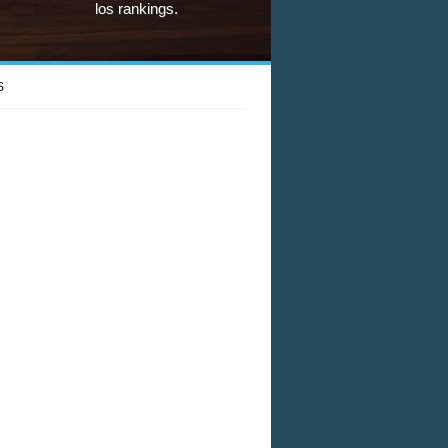
los rankings.
S