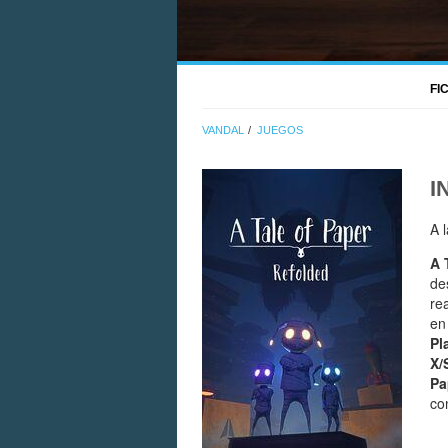
FI
VANDAL
JUEGOS
I
A 
A 
de
re
e
Pl
X/
Pa
co