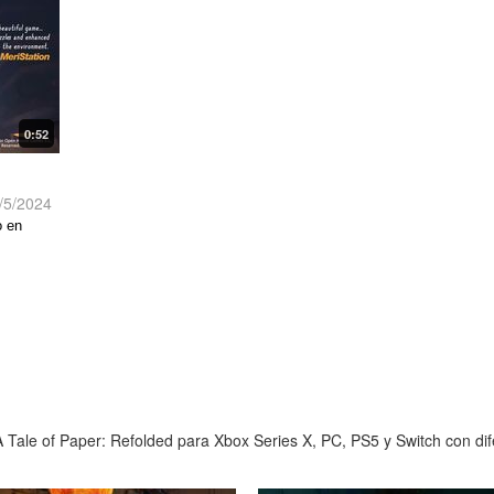
0:52
/5/2024
o en
 Tale of Paper: Refolded para Xbox Series X, PC, PS5 y Switch con dife