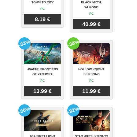
TOWN TO CITY
BLACK MYTH:
WUKONG
PC
PC
8.19 €
40.99 €
-53%
-38%
AVATAR: FRONTIERS
HOLLOW KNIGHT:
OF PANDORA
SILKSONG
PC
PC
13.99 €
11.99 €
-50%
-82%
007 FIRST LIGHT
STAR WARS: KNIGHTS