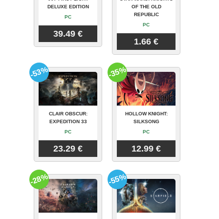
DELUXE EDITION
OF THE OLD
REPUBLIC
PC
PC
39.49 €
1.66 €
-53%
-35%
CLAIR OBSCUR:
HOLLOW KNIGHT:
EXPEDITION 33
SILKSONG
PC
PC
23.29 €
12.99 €
-28%
-55%