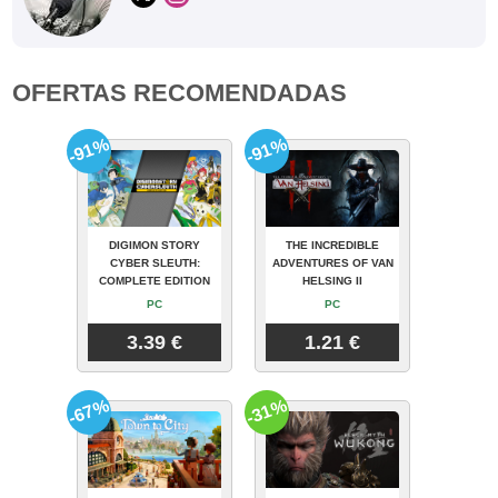
OFERTAS RECOMENDADAS
-91%
-91%
DIGIMON STORY
THE INCREDIBLE
CYBER SLEUTH:
ADVENTURES OF VAN
COMPLETE EDITION
HELSING II
PC
PC
3.39 €
1.21 €
-67%
-31%