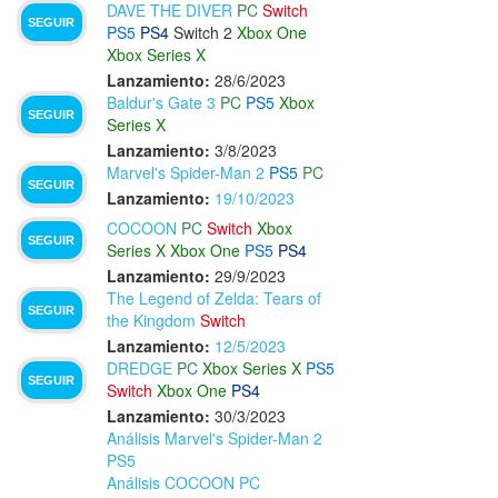
DAVE THE DIVER
PC
Switch
SEGUIR
PS5
PS4
Switch 2
Xbox One
Xbox Series X
Lanzamiento:
28/6/2023
Baldur's Gate 3
PC
PS5
Xbox
SEGUIR
Series X
Lanzamiento:
3/8/2023
Marvel's Spider-Man 2
PS5
PC
SEGUIR
Lanzamiento:
19/10/2023
COCOON
PC
Switch
Xbox
SEGUIR
Series X
Xbox One
PS5
PS4
Lanzamiento:
29/9/2023
The Legend of Zelda: Tears of
SEGUIR
the Kingdom
Switch
Lanzamiento:
12/5/2023
DREDGE
PC
Xbox Series X
PS5
SEGUIR
Switch
Xbox One
PS4
Lanzamiento:
30/3/2023
Análisis Marvel's Spider-Man 2
PS5
Análisis COCOON PC