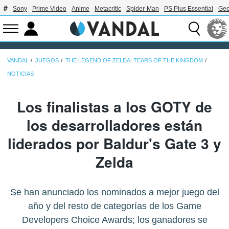
Sony
Prime Video
Anime
Metacritic
Spider-Man
PS Plus Essential
Geo
VANDAL
JUEGOS
THE LEGEND OF ZELDA: TEARS OF THE KINGDOM
NOTICIAS
Los finalistas a los GOTY de
los desarrolladores están
liderados por Baldur's Gate 3 y
Zelda
Se han anunciado los nominados a mejor juego del
año y del resto de categorías de los Game
Developers Choice Awards; los ganadores se