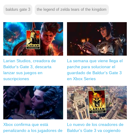
baldurs gate 3
the legend of zelda tears of the kingdom
Larian Studios, creadora de
La semana que viene llega el
Baldur's Gate 3, descarta
parche para solucionar el
lanzar sus juegos en
guardado de Baldur's Gate 3
suscripciones
en Xbox Series
Xbox confirma que está
Lo nuevo de los creadores de
penalizando a los jugadores de
Baldur's Gate 3 va cogiendo