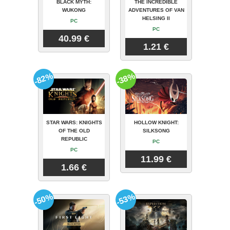
BLACK MYTH:
THE INCREDIBLE
WUKONG
ADVENTURES OF VAN
HELSING II
PC
PC
40.99 €
1.21 €
-82%
-38%
STAR WARS: KNIGHTS
HOLLOW KNIGHT:
OF THE OLD
SILKSONG
REPUBLIC
PC
PC
11.99 €
1.66 €
-50%
-53%