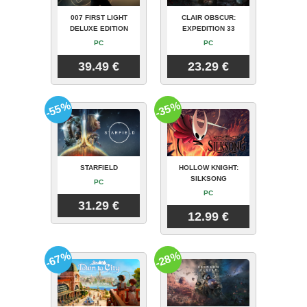
007 FIRST LIGHT
CLAIR OBSCUR:
DELUXE EDITION
EXPEDITION 33
PC
PC
39.49 €
23.29 €
-55%
-35%
STARFIELD
HOLLOW KNIGHT:
SILKSONG
PC
PC
31.29 €
12.99 €
-67%
-28%