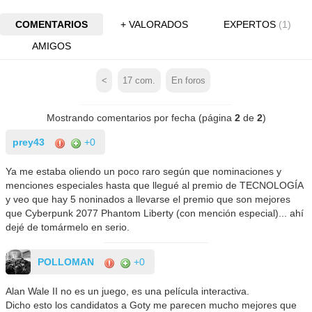
COMENTARIOS
+ VALORADOS
EXPERTOS
(1)
AMIGOS
<
17
com.
En foros
Mostrando comentarios por fecha (página
2
de
2
)
prey43
+0
Ya me estaba oliendo un poco raro según que nominaciones y
menciones especiales hasta que llegué al premio de TECNOLOGÍA
y veo que hay 5 noninados a llevarse el premio que son mejores
que Cyberpunk 2077 Phantom Liberty (con mención especial)... ahí
dejé de tomármelo en serio.
POLLOMAN
+0
Alan Wale II no es un juego, es una película interactiva.
Dicho esto los candidatos a Goty me parecen mucho mejores que