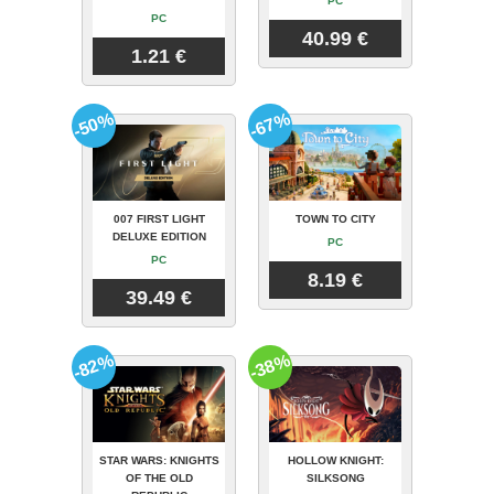
PC
PC
40.99 €
1.21 €
-50%
-67%
007 FIRST LIGHT
TOWN TO CITY
DELUXE EDITION
PC
PC
8.19 €
39.49 €
-82%
-38%
STAR WARS: KNIGHTS
HOLLOW KNIGHT:
OF THE OLD
SILKSONG