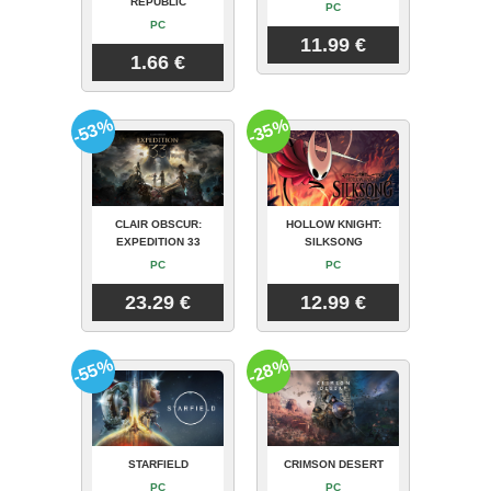
REPUBLIC
PC
PC
11.99 €
1.66 €
-53%
-35%
CLAIR OBSCUR:
HOLLOW KNIGHT:
EXPEDITION 33
SILKSONG
PC
PC
23.29 €
12.99 €
-55%
-28%
STARFIELD
CRIMSON DESERT
PC
PC