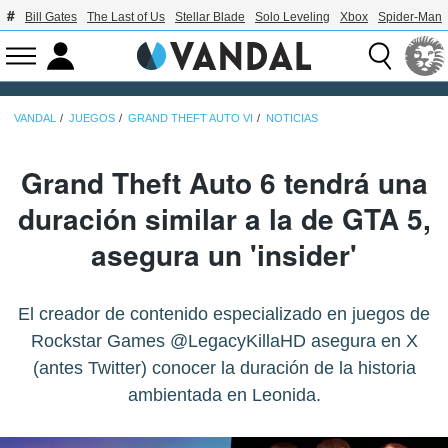
Bill Gates
The Last of Us
Stellar Blade
Solo Leveling
Xbox
Spider-Man
VANDAL
JUEGOS
GRAND THEFT AUTO VI
NOTICIAS
Grand Theft Auto 6 tendrá una
duración similar a la de GTA 5,
asegura un 'insider'
El creador de contenido especializado en juegos de
Rockstar Games @LegacyKillaHD asegura en X
(antes Twitter) conocer la duración de la historia
ambientada en Leonida.