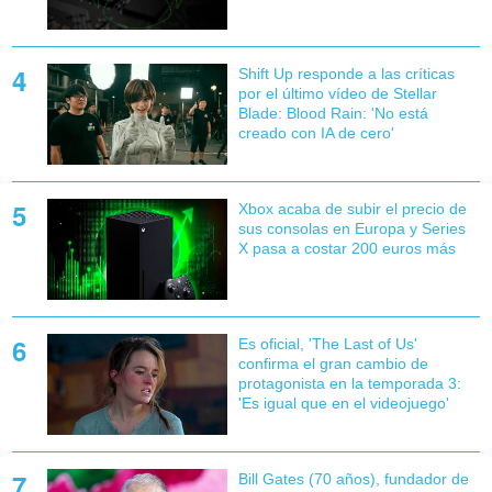
Shift Up responde a las críticas
por el último vídeo de Stellar
Blade: Blood Rain: 'No está
creado con IA de cero'
Xbox acaba de subir el precio de
sus consolas en Europa y Series
X pasa a costar 200 euros más
Es oficial, 'The Last of Us'
confirma el gran cambio de
protagonista en la temporada 3:
'Es igual que en el videojuego'
Bill Gates (70 años), fundador de