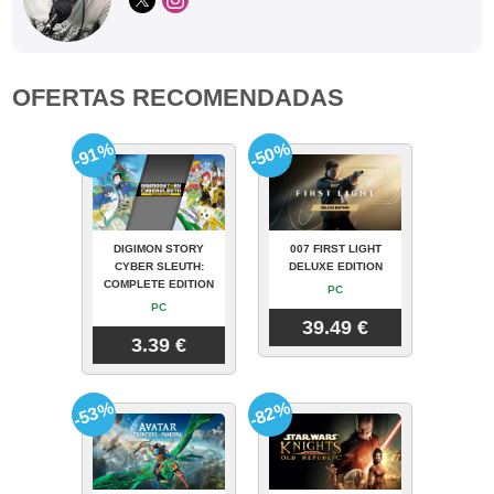
OFERTAS RECOMENDADAS
-91%
-50%
DIGIMON STORY
007 FIRST LIGHT
CYBER SLEUTH:
DELUXE EDITION
COMPLETE EDITION
PC
PC
39.49 €
3.39 €
-53%
-82%