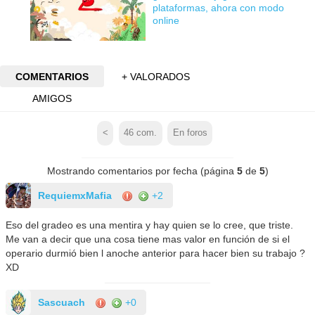
plataformas, ahora con modo
online
COMENTARIOS
+ VALORADOS
AMIGOS
<
46
com.
En foros
Mostrando comentarios por fecha (página
5
de
5
)
RequiemxMafia
+2
Eso del gradeo es una mentira y hay quien se lo cree, que triste.
Me van a decir que una cosa tiene mas valor en función de si el
operario durmió bien l anoche anterior para hacer bien su trabajo ?
XD
Sascuach
+0