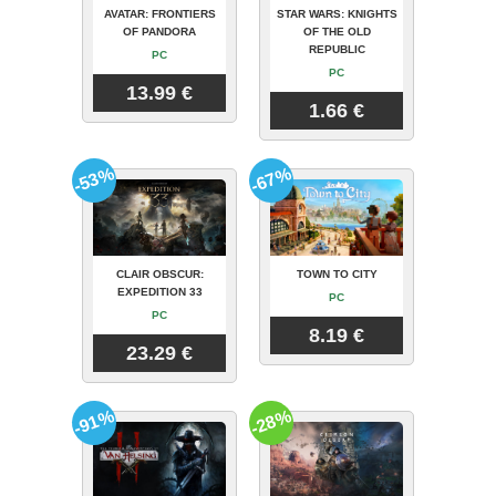
AVATAR: FRONTIERS
STAR WARS: KNIGHTS
OF PANDORA
OF THE OLD
REPUBLIC
PC
PC
13.99 €
1.66 €
-53%
-67%
CLAIR OBSCUR:
TOWN TO CITY
EXPEDITION 33
PC
PC
8.19 €
23.29 €
-91%
-28%