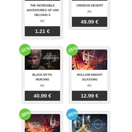
THE INCREDIBLE
CRIMSON DESERT
ADVENTURES OF VAN
PC
HELSING II
49.99 €
PC
1.21 €
-31%
-35%
BLACK MYTH:
HOLLOW KNIGHT:
WUKONG
SILKSONG
PC
PC
40.99 €
12.99 €
-38%
-55%