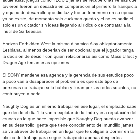
audiencias, juegos como TLOU 2 jamas se recupero las ventas que
tuvieron fueron un desastre en comparación al primero la franquicia
y equipo de desarrollo que dio luz y fue un fenomeno en su epoca
ya no existe, de momento solo cuckman quedo y el no es nadie el
solo es un dictador sin ideas llegando al ridiculo de contratar a la
inutil de Sarkeesian.
Horizon Forbidden West la misma dinamica Aloy obligatoriamente
Lesbiana, al menos deberian de ser opcional que el jugador tenga
la decision de decidir con quien relacionarse asi como Mass Effect y
Dragon Age tenian esas opciones.
Si SONY mantiene esa agenda y la gerencia de sus estudios poco
a poco van a desaparecer el problema es que este tipo de
personas no trabajan solo hablan y lloran por las redes sociales, no
contribuyen a nada.
Naughty Dog es un infierno trabajar en ese lugar, el empleado sabe
que desde el día 1 lo van a explotar de lo lindo y esa reputación del
crunch es lo que hace imposible que Naughty Dog pueda avanzar
en su desarrollo, gente que tiene conocimiento del mundillo jamas
se va atrever de trabajar en un lugar que te obligan a Dormir en la
oficina del trabajo para seguir trabajando apenas despiertes.