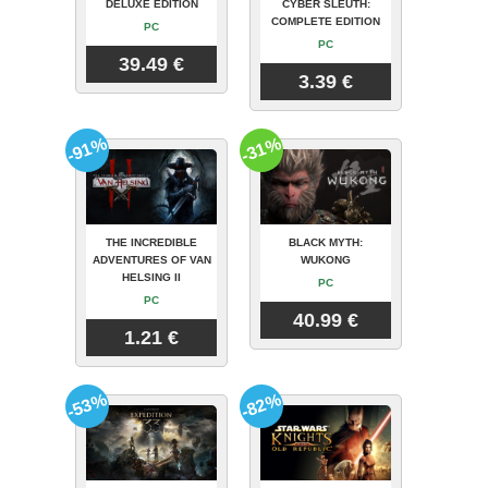
DELUXE EDITION
CYBER SLEUTH:
COMPLETE EDITION
PC
PC
39.49 €
3.39 €
-91%
-31%
THE INCREDIBLE
BLACK MYTH:
ADVENTURES OF VAN
WUKONG
HELSING II
PC
PC
40.99 €
1.21 €
-53%
-82%