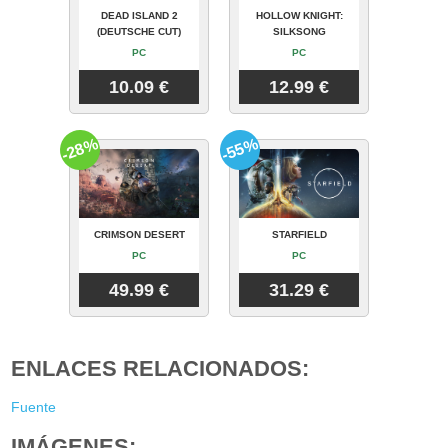
DEAD ISLAND 2
HOLLOW KNIGHT:
(DEUTSCHE CUT)
SILKSONG
PC
PC
10.09 €
12.99 €
-28%
-55%
CRIMSON DESERT
STARFIELD
PC
PC
49.99 €
31.29 €
ENLACES RELACIONADOS:
Fuente
IMÁGENES: