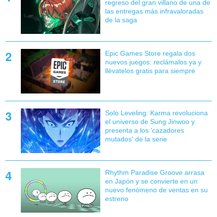
regreso del gran villano de una de
las entregas más infravaloradas
de la saga
Epic Games Store regala dos
nuevos juegos: reclámalos ya y
llévatelos gratis para siempre
Solo Leveling: Karma revoluciona
el universo de Sung Jinwoo y
presenta a los 'cazadores
mutados' de la serie
Rhythm Paradise Groove arrasa
en Japón y se convierte en un
nuevo fenómeno de ventas en su
estreno