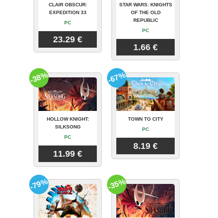
CLAIR OBSCUR:
STAR WARS: KNIGHTS
EXPEDITION 33
OF THE OLD
REPUBLIC
PC
PC
23.29 €
1.66 €
-38%
-67%
HOLLOW KNIGHT:
TOWN TO CITY
SILKSONG
PC
PC
8.19 €
11.99 €
-79%
-35%