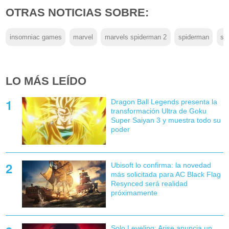
OTRAS NOTICIAS SOBRE:
insomniac games
marvel
marvels spiderman 2
spiderman
sp
LO MÁS LEÍDO
Dragon Ball Legends presenta la
transformación Ultra de Goku
Super Saiyan 3 y muestra todo su
poder
Ubisoft lo confirma: la novedad
más solicitada para AC Black Flag
Resynced será realidad
próximamente
Solo Leveling: Arise anuncia un