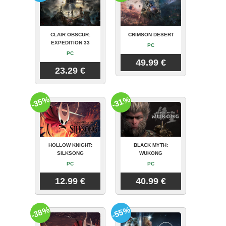
CLAIR OBSCUR:
CRIMSON DESERT
EXPEDITION 33
PC
PC
49.99 €
23.29 €
-35%
-31%
HOLLOW KNIGHT:
BLACK MYTH:
SILKSONG
WUKONG
PC
PC
12.99 €
40.99 €
-38%
-55%