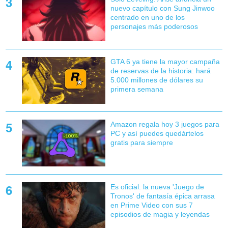
nuevo capítulo con Sung Jinwoo
centrado en uno de los
personajes más poderosos
GTA 6 ya tiene la mayor campaña
de reservas de la historia: hará
5.000 millones de dólares su
primera semana
Amazon regala hoy 3 juegos para
PC y así puedes quedártelos
gratis para siempre
Es oficial: la nueva 'Juego de
Tronos' de fantasía épica arrasa
en Prime Video con sus 7
episodios de magia y leyendas