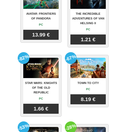
AVATAR: FRONTIERS
THE INCREDIBLE
OF PANDORA
ADVENTURES OF VAN
HELSING II
PC
PC
13.99 €
1.21 €
-82%
-67%
STAR WARS: KNIGHTS
TOWN TO CITY
OF THE OLD
PC
REPUBLIC
8.19 €
PC
1.66 €
-53%
-28%