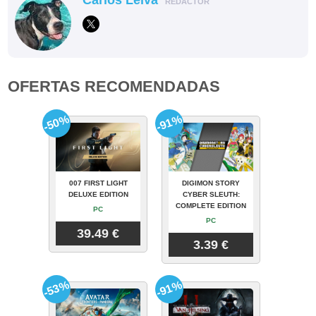
Carlos Leiva
REDACTOR
OFERTAS RECOMENDADAS
-50%
-91%
007 FIRST LIGHT
DIGIMON STORY
DELUXE EDITION
CYBER SLEUTH:
COMPLETE EDITION
PC
PC
39.49 €
3.39 €
-53%
-91%