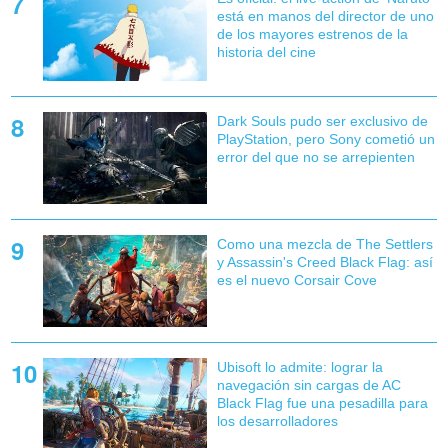
está en manos del director de uno
de los mayores estrenos de la
historia del cine
Dark Souls pudo ser exclusivo de
PlayStation, pero Sony cometió un
error del que no se arrepienten
Como una mezcla de The Settlers
y Assassin's Creed Black Flag: así
es el nuevo Corsair Cove
Ubisoft lo admite: lograr la
navegación sin cargas de AC
Black Flag fue una pesadilla para
los desarrolladores