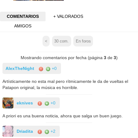
COMENTARIOS
+ VALORADOS
AMIGOS
<
30
com.
En foros
Mostrando comentarios por fecha (página
3
de
3
)
AlexTheNight
+0
Artísticamente no esta mal pero rítmicamente le da de vueltas el
Patapon original, la música es horrible.
eknives
+0
A priori es una buena noticia, ahora que salga un buen juego.
Driadita
+2