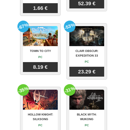
52.39 €
1.66 €
-67%
-53%
TOWN TO CITY
CLAIR OBSCUR:
EXPEDITION 33
PC
PC
8.19 €
23.29 €
-35%
-31%
HOLLOW KNIGHT:
BLACK MYTH:
SILKSONG
WUKONG
PC
PC