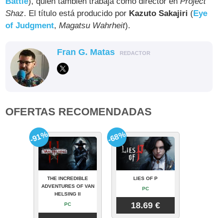
Battle
), quien también trabaja como director en
Project
Shaz
. El título está producido por
Kazuto Sakajiri
(
Eye
of Judgment
,
Magatsu Wahrheit
).
Fran G. Matas
REDACTOR
OFERTAS RECOMENDADAS
-91%
-68%
THE INCREDIBLE
LIES OF P
ADVENTURES OF VAN
PC
HELSING II
18.69 €
PC