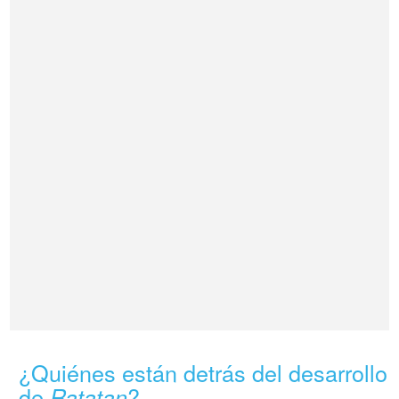
¿Quiénes están detrás del desarrollo
de
?
Ratatan