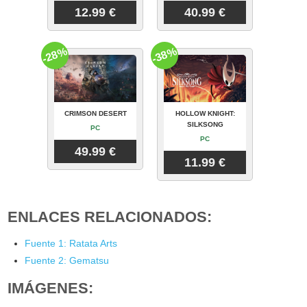
12.99 €
40.99 €
-28%
-38%
CRIMSON DESERT
HOLLOW KNIGHT:
SILKSONG
PC
PC
49.99 €
11.99 €
ENLACES RELACIONADOS:
Fuente 1: Ratata Arts
Fuente 2: Gematsu
IMÁGENES: