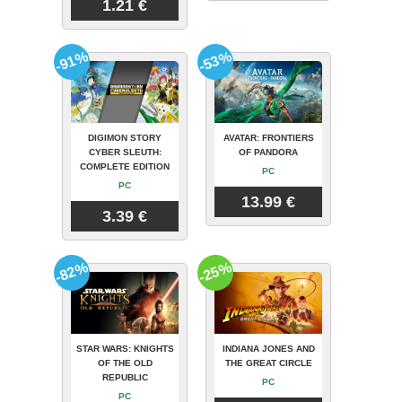
1.21 €
-91%
-53%
DIGIMON STORY
AVATAR: FRONTIERS
CYBER SLEUTH:
OF PANDORA
COMPLETE EDITION
PC
PC
13.99 €
3.39 €
-82%
-25%
STAR WARS: KNIGHTS
INDIANA JONES AND
OF THE OLD
THE GREAT CIRCLE
REPUBLIC
PC
PC