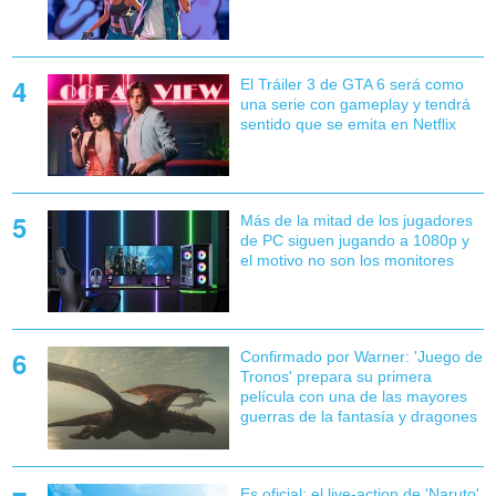
El Tráiler 3 de GTA 6 será como
una serie con gameplay y tendrá
sentido que se emita en Netflix
Más de la mitad de los jugadores
de PC siguen jugando a 1080p y
el motivo no son los monitores
Confirmado por Warner: 'Juego de
Tronos' prepara su primera
película con una de las mayores
guerras de la fantasía y dragones
Es oficial: el live-action de 'Naruto'