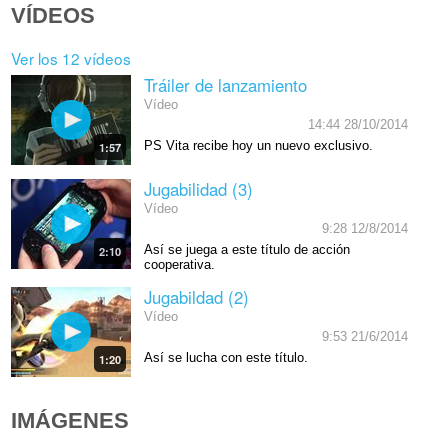
VÍDEOS
Ver los 12 vídeos
Tráiler de lanzamiento
Vídeo
14:44 28/10/2014
PS Vita recibe hoy un nuevo exclusivo.
1:57
Jugabilidad (3)
Vídeo
9:28 12/8/2014
Así se juega a este título de acción
2:10
cooperativa.
Jugabildad (2)
Vídeo
9:53 21/6/2014
Así se lucha con este título.
1:20
IMÁGENES