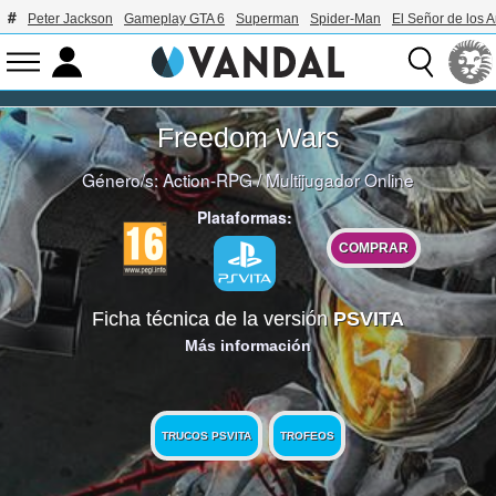
Peter Jackson
Gameplay GTA 6
Superman
Spider-Man
El Señor de los A
Freedom Wars
Género/s:
Action-RPG
/
Multijugador Online
Plataformas:
COMPRAR
Ficha técnica de la versión
PSVITA
Más información
TRUCOS PSVITA
TROFEOS