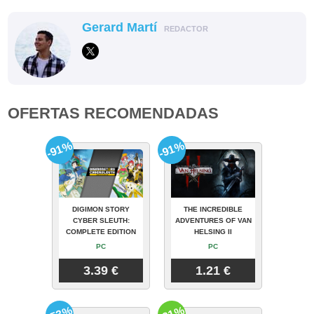
Gerard Martí
REDACTOR
OFERTAS RECOMENDADAS
-91%
-91%
DIGIMON STORY
THE INCREDIBLE
CYBER SLEUTH:
ADVENTURES OF VAN
COMPLETE EDITION
HELSING II
PC
PC
3.39 €
1.21 €