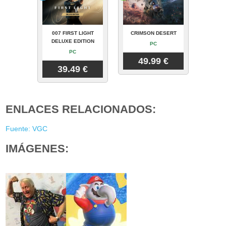
007 FIRST LIGHT
CRIMSON DESERT
DELUXE EDITION
PC
PC
49.99 €
39.49 €
ENLACES RELACIONADOS:
Fuente: VGC
IMÁGENES: