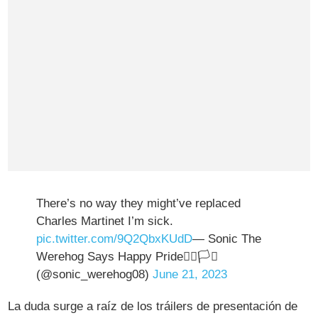
There’s no way they might’ve replaced
Charles Martinet I’m sick.
pic.twitter.com/9Q2QbxKUdD
— Sonic The
Werehog Says Happy Pride🏳️‍🌈🏳️‍⚧️
(@sonic_werehog08)
June 21, 2023
La duda surge a raíz de los tráilers de presentación de