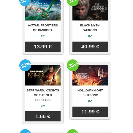
-53%
-31%
AVATAR: FRONTIERS
BLACK MYTH:
OF PANDORA
WUKONG
PC
PC
13.99 €
40.99 €
-82%
-38%
STAR WARS: KNIGHTS
HOLLOW KNIGHT:
OF THE OLD
SILKSONG
REPUBLIC
PC
PC
11.99 €
1.66 €