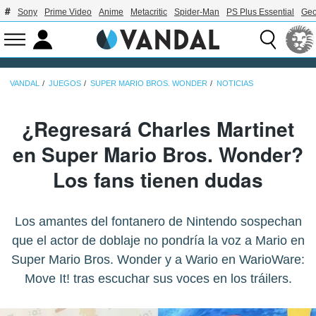
Sony
Prime Video
Anime
Metacritic
Spider-Man
PS Plus Essential
Geo
VANDAL
JUEGOS
SUPER MARIO BROS. WONDER
NOTICIAS
¿Regresará Charles Martinet
en Super Mario Bros. Wonder?
Los fans tienen dudas
Los amantes del fontanero de Nintendo sospechan
que el actor de doblaje no pondría la voz a Mario en
Super Mario Bros. Wonder y a Wario en WarioWare:
Move It! tras escuchar sus voces en los tráilers.