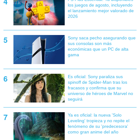
los juegos de agosto, incluyendo
el lanzamiento mejor valorado de
2026
Sony saca pecho asegurando que
sus consolas son más
económicas que un PC de alta
gama
Es oficial: Sony paraliza sus
spinoff de Spider-Man tras los
fracasos y confirma que su
universo de héroes de Marvel no
seguirá
Ya es oficial: la nueva 'Solo
Leveling' tropieza y no repite el
fenómeno de su 'predecesora'
como gran anime del año