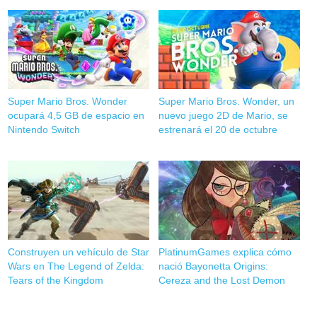
Super Mario Bros. Wonder
Super Mario Bros. Wonder, un
ocupará 4,5 GB de espacio en
nuevo juego 2D de Mario, se
Nintendo Switch
estrenará el 20 de octubre
Construyen un vehículo de Star
PlatinumGames explica cómo
Wars en The Legend of Zelda:
nació Bayonetta Origins:
Tears of the Kingdom
Cereza and the Lost Demon