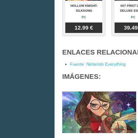
HOLLOW KNIGHT:
007 FIRST 
SILKSONG
DELUXE ED
PC
PC
12.99 €
39.49
ENLACES RELACIONA
Fuente: Nintendo Everything
IMÁGENES: