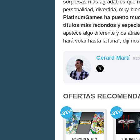
sorpresas más agradables que n
personalidad, divertida, muy bie
PlatinumGames ha puesto much
títulos más redondos y especi
apetece algo diferente y os atr
hará volar hasta la luna", dijimo
Gerard Martí
RE
OFERTAS RECOMEND
-91%
-91%
DIGIMON STORY
THE INCRE