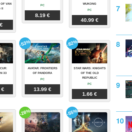
 OF VAN
WUKONG
PC
 II
PC
8.19 €
40.99 €
 €
-53%
-82%
CUR:
AVATAR: FRONTIERS
STAR WARS: KNIGHTS
N 33
OF PANDORA
OF THE OLD
REPUBLIC
PC
PC
 €
13.99 €
1.66 €
-28%
-55%