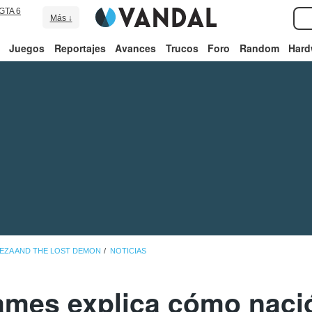
GTA 6
Más ↓
Juegos
Reportajes
Avances
Trucos
Foro
Random
Hard
REZA AND THE LOST DEMON
NOTICIAS
mes explica cómo naci