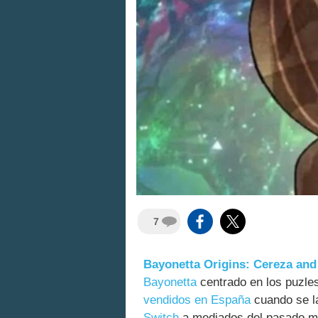
7
Bayonetta Origins: Cereza an
Bayonetta
centrado en los puzles
vendidos en España
cuando se l
Switch
a mediados del pasado m