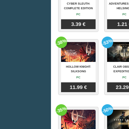
CYBER SLEUTH:
ADVENTURES
COMPLETE EDITION
HELSING
PC
PC
3.39 €
1.21
-38%
-53%
HOLLOW KNIGHT:
CLAIR OBS
SILKSONG
EXPEDITIO
PC
PC
11.99 €
23.29
-35%
-50%