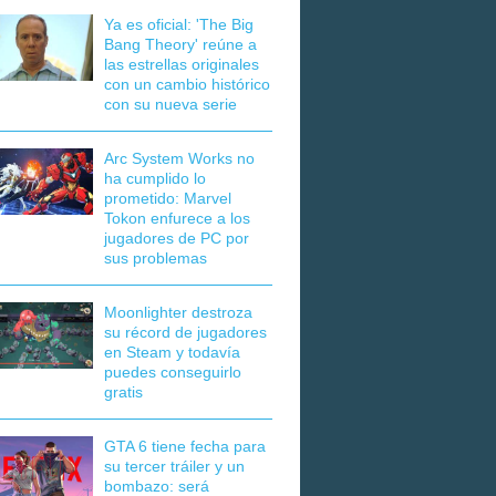
Ya es oficial: 'The Big
Bang Theory' reúne a
las estrellas originales
con un cambio histórico
con su nueva serie
Arc System Works no
ha cumplido lo
prometido: Marvel
Tokon enfurece a los
jugadores de PC por
sus problemas
Moonlighter destroza
su récord de jugadores
en Steam y todavía
puedes conseguirlo
gratis
GTA 6 tiene fecha para
su tercer tráiler y un
bombazo: será