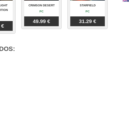
LIGHT
CRIMSON DESERT
STARFIELD
ITION
PC
PC
49.99 €
31.29 €
 €
DOS: