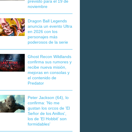
previsto para el 19 de
noviembre
Dragon Ball Legends
anuncia un evento Ultra
en 2026 con los
personajes más
poderosos de la serie
Ghost Recon Wildlands
confirma sus rumores y
recibe nueva misión,
mejoras en consolas y
el contenido de
Predator
Peter Jackson (64), lo
confirma: 'No me
gustan los orcos de 'El
Señor de los Anillos',
los de 'El Hobbit' son
formidables'