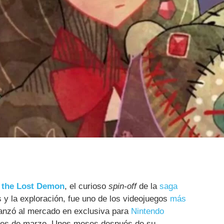
d the Lost Demon
, el curioso
spin-off
de la
saga
 y la exploración, fue uno de los videojuegos
más
anzó al mercado en exclusiva para
Nintendo
es de marzo. Unos meses después de su