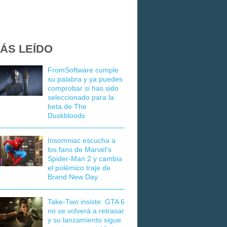
ÁS LEÍDO
FromSoftware cumple
su palabra y ya puedes
comprobar si has sido
seleccionado para la
beta de The
Duskbloods
Insomniac escucha a
los fans de Marvel's
Spider-Man 2 y cambia
el polémico traje de
Brand New Day
Take-Two insiste: GTA 6
no se volverá a retrasar
y su lanzamiento sigue