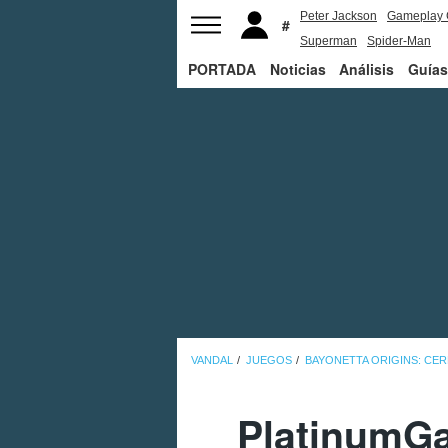
Peter Jackson
Gameplay 
Superman
Spider-Man
PORTADA
Noticias
Análisis
Guías
VANDAL
JUEGOS
BAYONETTA ORIGINS: CE
PlatinumGa