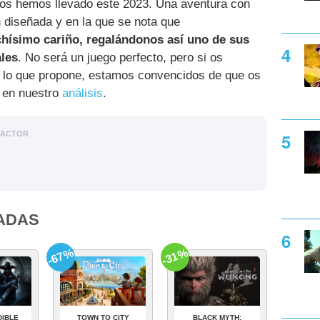
os hemos llevado este 2023. Una aventura con
n diseñada y en la que se nota que
ísimo cariño, regalándonos así uno de sus
ales
. No será un juego perfecto, pero si os
ae lo que propone, estamos convencidos de que os
s en nuestro
análisis
.
DACTOR
ADAS
-67%
-31%
DIBLE
TOWN TO CITY
BLACK MYTH: