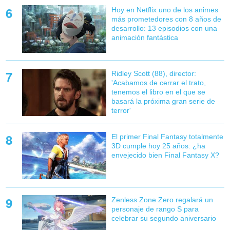
Hoy en Netflix uno de los animes
más prometedores con 8 años de
desarrollo: 13 episodios con una
animación fantástica
Ridley Scott (88), director:
'Acabamos de cerrar el trato,
tenemos el libro en el que se
basará la próxima gran serie de
terror'
El primer Final Fantasy totalmente
3D cumple hoy 25 años: ¿ha
envejecido bien Final Fantasy X?
Zenless Zone Zero regalará un
personaje de rango S para
celebrar su segundo aniversario