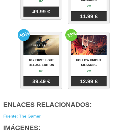
PC
PC
49.99 €
11.99 €
-50%
-35%
007 FIRST LIGHT
HOLLOW KNIGHT:
DELUXE EDITION
SILKSONG
PC
PC
39.49 €
12.99 €
ENLACES RELACIONADOS:
Fuente: The Gamer
IMÁGENES: