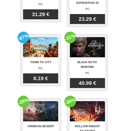
EXPEDITION 33
PC
PC
31.29 €
23.29 €
-67%
-31%
TOWN TO CITY
BLACK MYTH:
WUKONG
PC
PC
8.19 €
40.99 €
-28%
-38%
CRIMSON DESERT
HOLLOW KNIGHT:
SILKSONG