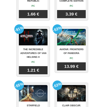
REPUBLIC
COMPLETE EDITION
PC
PC
1.66 €
3.39 €
-91%
-53%
THE INCREDIBLE
AVATAR: FRONTIERS
ADVENTURES OF VAN
OF PANDORA
HELSING II
PC
PC
13.99 €
1.21 €
-55%
-53%
STARFIELD
CLAIR OBSCUR: