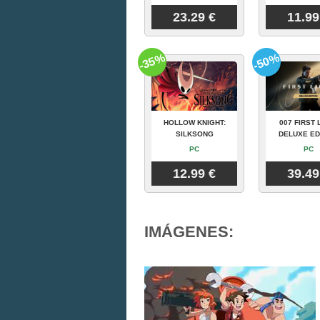
23.29 €
11.99
-35%
-50%
HOLLOW KNIGHT:
007 FIRST 
SILKSONG
DELUXE ED
PC
PC
12.99 €
39.49
IMÁGENES: