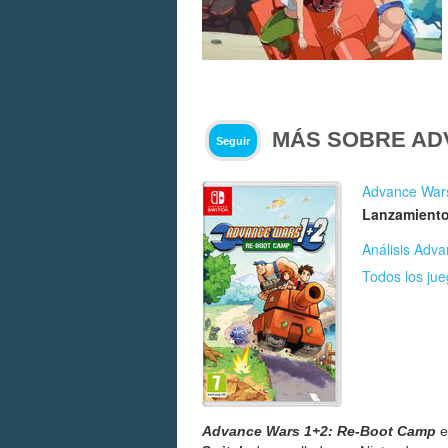
MÁS SOBRE AD
Seguir
Advance War
Lanzamiento
Análisis Adv
Todos los ju
Advance Wars 1+2: Re-Boot Camp
e