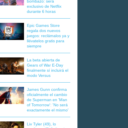
bombazo: será
exclusivo de Netflix
durante 6 horas
Epic Games Store
regala dos nuevos
juegos: reclámalos ya y
llévatelos gratis para
siempre
La beta abierta de
Gears of War E-Day
finalmente sí incluirá el
modo Versus
James Gunn confirma
oficialmente el cambio
de Superman en 'Man
of Tomorrow': 'No será
exactamente el mismo'
Liv Tyler (49), lo