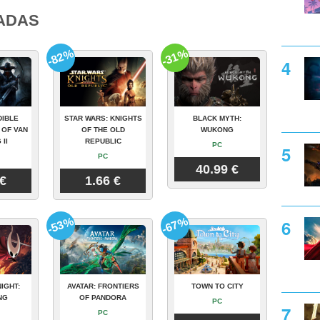
ADAS
-82%
-31%
DIBLE
STAR WARS: KNIGHTS
BLACK MYTH:
 OF VAN
OF THE OLD
WUKONG
 II
REPUBLIC
PC
PC
40.99 €
 €
1.66 €
-53%
-67%
IGHT:
AVATAR: FRONTIERS
TOWN TO CITY
NG
OF PANDORA
PC
PC