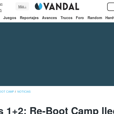
an
Más ↓
5
Juegos
Reportajes
Avances
Trucos
Foro
Random
Hard
BOOT CAMP
NOTICIAS
 1+2: Re-Boot Camp lleg