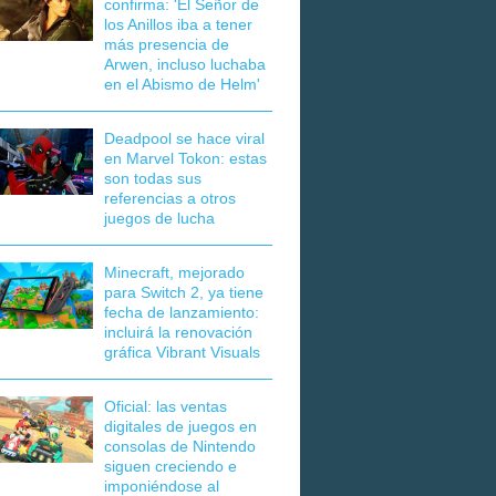
confirma: 'El Señor de
los Anillos iba a tener
más presencia de
Arwen, incluso luchaba
en el Abismo de Helm'
Deadpool se hace viral
en Marvel Tokon: estas
son todas sus
referencias a otros
juegos de lucha
Minecraft, mejorado
para Switch 2, ya tiene
fecha de lanzamiento:
incluirá la renovación
gráfica Vibrant Visuals
Oficial: las ventas
digitales de juegos en
consolas de Nintendo
siguen creciendo e
imponiéndose al