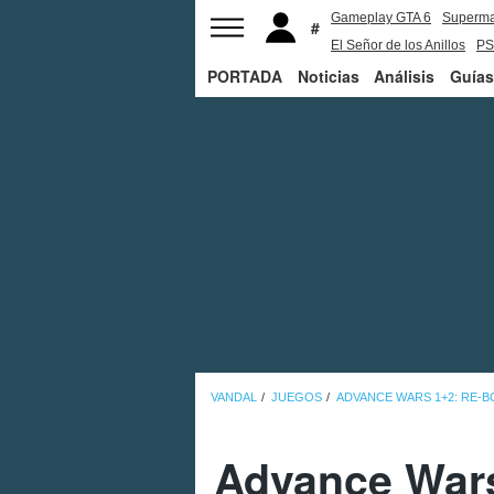
Gameplay GTA 6
Superm
El Señor de los Anillos
PS
PORTADA
Noticias
Análisis
Guías
VANDAL
JUEGOS
ADVANCE WARS 1+2: RE-
Advance Wars