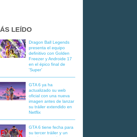
ÁS LEÍDO
Dragon Ball Legends
presenta el equipo
definitivo con Golden
Freezer y Androide 17
en el épico final de
'Super'
GTA 6 ya ha
actualizado su web
oficial con una nueva
imagen antes de lanzar
su tráiler extendido en
Netflix
GTA 6 tiene fecha para
su tercer tráiler y un