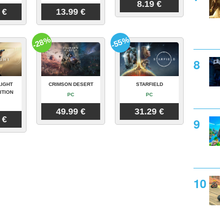
8.19 €
 €
13.99 €
-28%
-55%
LIGHT
CRIMSON DESERT
STARFIELD
ITION
PC
PC
49.99 €
31.29 €
 €