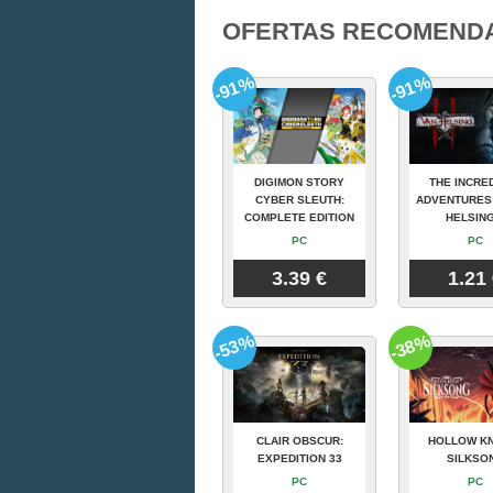
OFERTAS RECOMEND
-91%
-91%
DIGIMON STORY
THE INCRE
CYBER SLEUTH:
ADVENTURES
COMPLETE EDITION
HELSING
PC
PC
3.39 €
1.21
-53%
-38%
CLAIR OBSCUR:
HOLLOW KN
EXPEDITION 33
SILKSO
PC
PC