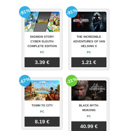
-91%
-91%
DIGIMON STORY
THE INCREDIBLE
CYBER SLEUTH:
ADVENTURES OF VAN
COMPLETE EDITION
HELSING II
PC
PC
3.39 €
1.21 €
-67%
-31%
TOWN TO CITY
BLACK MYTH:
WUKONG
PC
PC
8.19 €
40.99 €