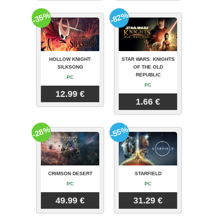
-35%
-82%
HOLLOW KNIGHT:
STAR WARS: KNIGHTS
SILKSONG
OF THE OLD
REPUBLIC
PC
PC
12.99 €
1.66 €
-28%
-55%
CRIMSON DESERT
STARFIELD
PC
PC
49.99 €
31.29 €