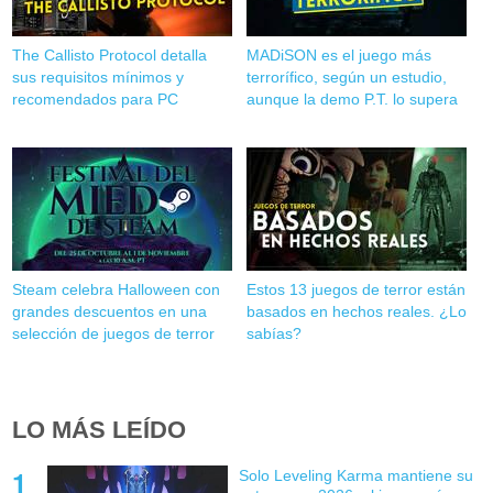
The Callisto Protocol detalla
MADiSON es el juego más
sus requisitos mínimos y
terrorífico, según un estudio,
recomendados para PC
aunque la demo P.T. lo supera
Steam celebra Halloween con
Estos 13 juegos de terror están
grandes descuentos en una
basados en hechos reales. ¿Lo
selección de juegos de terror
sabías?
LO MÁS LEÍDO
Solo Leveling Karma mantiene su