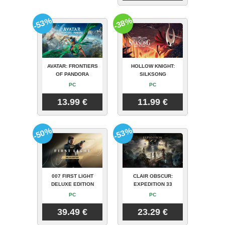
-53%
-38%
AVATAR: FRONTIERS
HOLLOW KNIGHT:
OF PANDORA
SILKSONG
PC
PC
13.99 €
11.99 €
-50%
-53%
007 FIRST LIGHT
CLAIR OBSCUR:
DELUXE EDITION
EXPEDITION 33
PC
PC
39.49 €
23.29 €