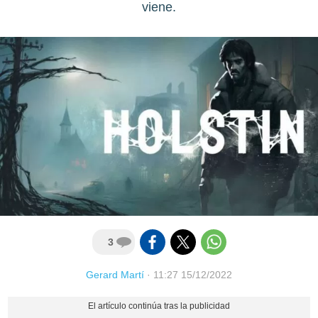
viene.
3
Gerard Martí
·
11:27 15/12/2022