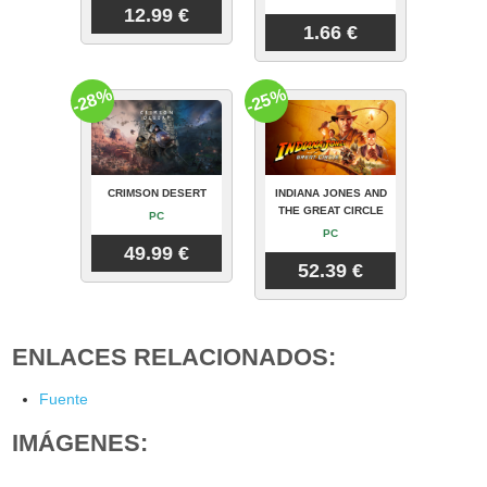
12.99 €
1.66 €
-28%
-25%
CRIMSON DESERT
INDIANA JONES AND
THE GREAT CIRCLE
PC
PC
49.99 €
52.39 €
ENLACES RELACIONADOS:
Fuente
IMÁGENES: