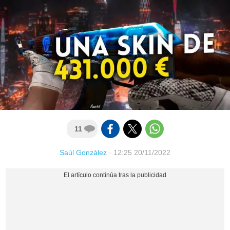
11
Saúl González
·
12:25 20/11/2022