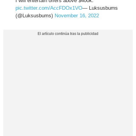
I will entertain offers above $400k.
pic.twitter.com/AccFDOx1VO
— Luksusbums
(@Luksusbums)
November 16, 2022