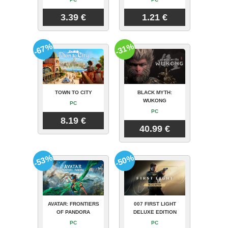
3.39 €
1.21 €
-67%
-31%
TOWN TO CITY
BLACK MYTH:
WUKONG
PC
PC
8.19 €
40.99 €
-53%
-50%
AVATAR: FRONTIERS
007 FIRST LIGHT
OF PANDORA
DELUXE EDITION
PC
PC