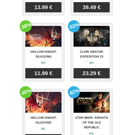
13.99 €
39.49 €
-38%
-53%
HOLLOW KNIGHT:
CLAIR OBSCUR:
SILKSONG
EXPEDITION 33
PC
PC
11.99 €
23.29 €
-35%
-82%
HOLLOW KNIGHT:
STAR WARS: KNIGHTS
SILKSONG
OF THE OLD
REPUBLIC
PC
PC