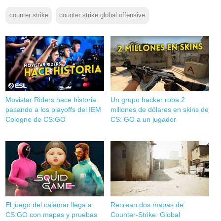
counter strike
counter strike global offensive
Movistar Riders hace historia
Un grupo hacker roba 2
pasando a los playoffs del IEM
millones de dólares en skins de
Cologne de CS:GO
CS: GO a un jugador
El juego del calamar llega a
Recrean dos mapas de
CS:GO con mapas y pruebas
Counter-Strike: Global